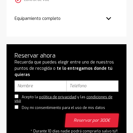
check_circle
Equipamiento completo
Reservar ahora
Recuerda que puedes elegir entre uno de nuestros
puntos de recogida o
te lo entregamos donde tú
quieras
Acepto la
política de privacidad
y las
condiciones de
uso
Doy mi consentimiento para el uso de mis datos
Reservar por 300€
* Durante 10 días nadie podrá comprarlo salvo tú!!.