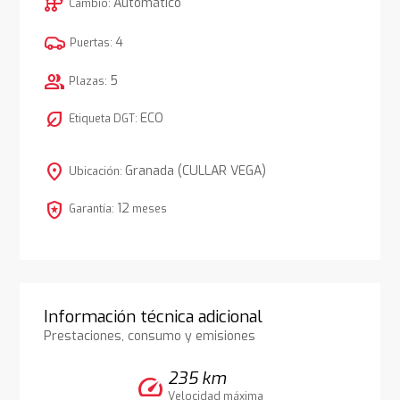
auto_transmission
Automático
Cambio:
4
Puertas:
group
5
Plazas:
nest_eco_leaf
ECO
Etiqueta DGT:
location_on
Granada (CULLAR VEGA)
Ubicación:
local_police
12
Garantía:
meses
Información técnica adicional
Prestaciones, consumo y emisiones
235 km
speed
Velocidad máxima