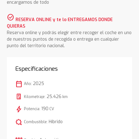
encargamos de todo
check_circle
RESERVA ONLINE y te lo ENTREGAMOS DONDE
QUIERAS
Reserva online y podrás elegir entre recoger el coche en uno
de nuestros puntos de recogida o entrega en cualquier
punto del territorio nacional.
Especificaciones
calendar_today
2025
Año:
25.426
Kilometraje:
km
bolt
190
Potencia:
CV
comic_bubble
Híbrido
Combustible: