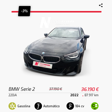
-3%
BMW Serie 2
36.190 €
37.190 €
220iA
2022
87.917 km
Gasolina
Automático
184 cv