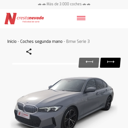
🚗 🚗 Más de 3.000 coches 🚗 🚗
📍 Centros en toda España ⭐
Inicio
-
Coches segunda mano
- Bmw Serie 3
Share