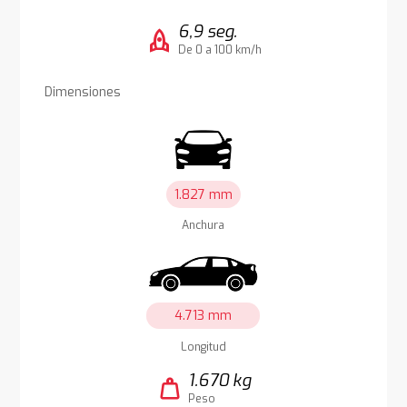
6,9 seg.
rocket
De 0 a 100 km/h
Dimensiones
1.827 mm
Anchura
4.713 mm
Longitud
1.670 kg
weight
Peso