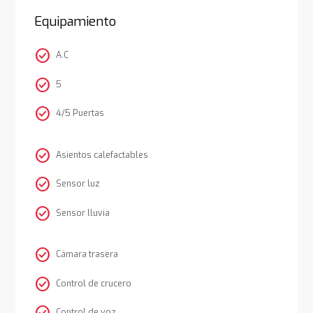
Equipamiento
check_circle
A.C
check_circle
5
check_circle
4/5 Puertas
check_circle
Asientos calefactables
check_circle
Sensor luz
check_circle
Sensor lluvia
check_circle
Cámara trasera
check_circle
Control de crucero
Control de voz