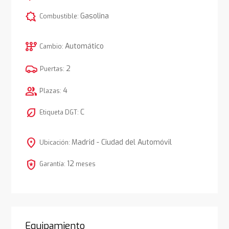
comic_bubble
Gasolina
Combustible:
auto_transmission
Automático
Cambio:
2
Puertas:
group
4
Plazas:
nest_eco_leaf
C
Etiqueta DGT:
location_on
Madrid - Ciudad del Automóvil
Ubicación:
local_police
12
Garantía:
meses
Equipamiento