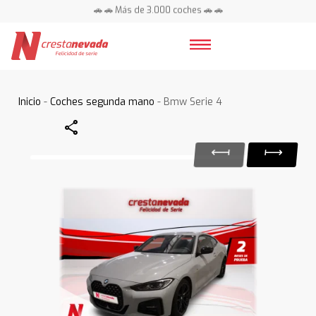
🚗 🚗 Más de 3.000 coches 🚗 🚗
📍 Centros en toda España ⭐
Inicio
-
Coches segunda mano
- Bmw Serie 4
Share