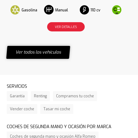
Gasolina
110 cv
Manual
VER DETALLES
Ver todos los vehículos
SERVICIOS
Garantía
Renting
Compramos tu coche
Vender coche
Tasar mi coche
COCHES DE SEGUNDA MANO Y OCASIÓN POR MARCA
Coches de segunda mano y ocasión Alfa Romeo