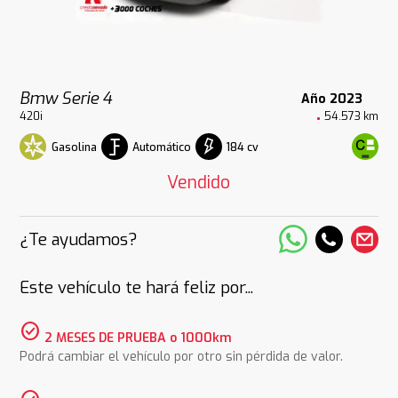
Bmw Serie 4
Año 2023
420i
54.573 km
Gasolina
Automático
184 cv
Vendido
¿Te ayudamos?
Este vehículo te hará feliz por...
check_circle
2 MESES DE PRUEBA o 1000km
Podrá cambiar el vehículo por otro sin pérdida de valor.