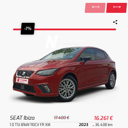
-7%
SEAT Ibiza
16.261 €
17.400 €
1.0 TSI 81kW 110CV FR XM
2023
36.438 km