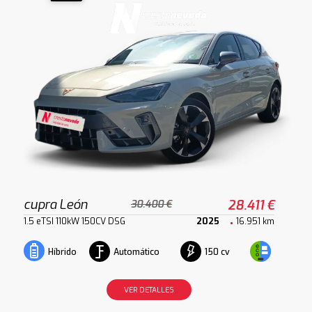
cupra León
28.411 €
30.400 €
1.5 eTSI 110kW 150CV DSG
2025
16.951 km
Automático
150 cv
Híbrido
VER DETALLES