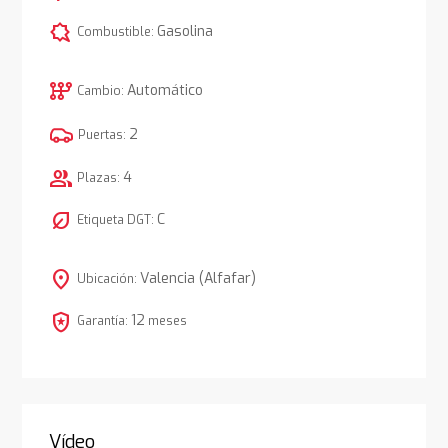
comic_bubble
Gasolina
Combustible:
auto_transmission
Automático
Cambio:
2
Puertas:
group
4
Plazas:
nest_eco_leaf
C
Etiqueta DGT:
location_on
Valencia (Alfafar)
Ubicación:
local_police
12
Garantía:
meses
Vídeo