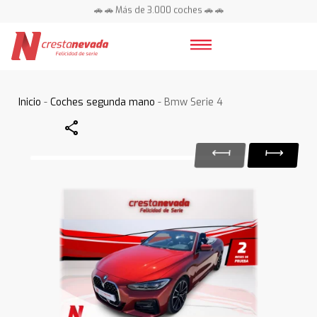
🚗 🚗 Más de 3.000 coches 🚗 🚗
📍 Centros en toda España ⭐
Inicio
-
Coches segunda mano
- Bmw Serie 4
Share