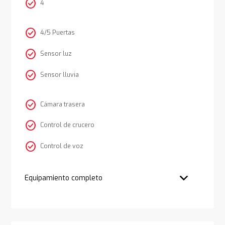
check_circle
4
check_circle
4/5 Puertas
check_circle
Sensor luz
check_circle
Sensor lluvia
check_circle
Cámara trasera
check_circle
Control de crucero
check_circle
Control de voz
Equipamiento completo