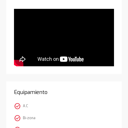
Equipamiento
check_circle
A.C
check_circle
Bi-zona