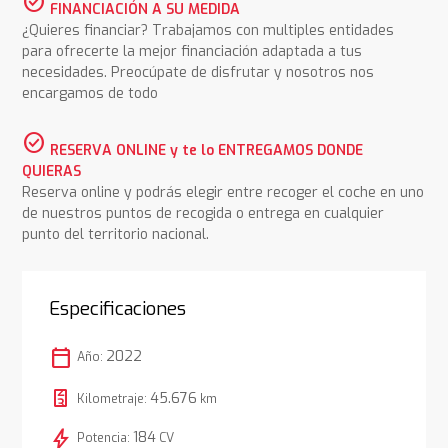
check_circle
FINANCIACIÓN A SU MEDIDA
¿Quieres financiar? Trabajamos con multiples entidades
para ofrecerte la mejor financiación adaptada a tus
necesidades. Preocúpate de disfrutar y nosotros nos
encargamos de todo
check_circle
RESERVA ONLINE y te lo ENTREGAMOS DONDE
QUIERAS
Reserva online y podrás elegir entre recoger el coche en uno
de nuestros puntos de recogida o entrega en cualquier
punto del territorio nacional.
Especificaciones
calendar_today
2022
Año:
45.676
Kilometraje:
km
bolt
184
Potencia:
CV