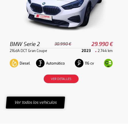
BMW Serie 2
29.990 €
30.990 €
216dA DCT Gran Coupe
2023
2.744 km
Diesel
Automático
116 cv
VER DETALLES
Ver todos los vehículos