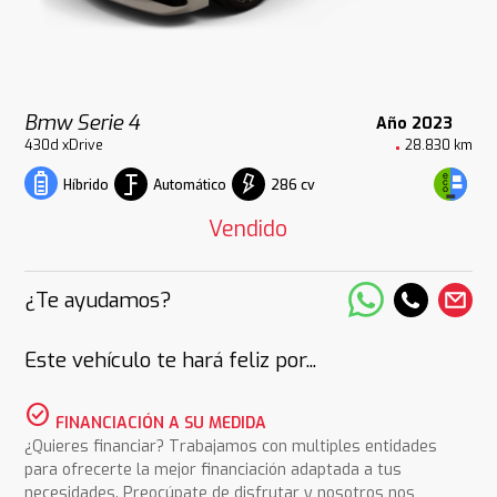
Bmw Serie 4
Año 2023
430d xDrive
28.830 km
Automático
286 cv
Híbrido
Vendido
¿Te ayudamos?
Este vehículo te hará feliz por...
check_circle
FINANCIACIÓN A SU MEDIDA
¿Quieres financiar? Trabajamos con multiples entidades
para ofrecerte la mejor financiación adaptada a tus
necesidades. Preocúpate de disfrutar y nosotros nos