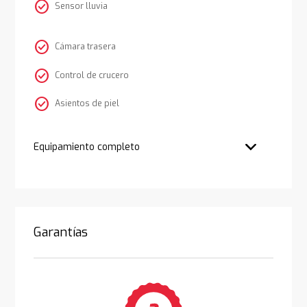
check_circle
Sensor lluvia
check_circle
Cámara trasera
check_circle
Control de crucero
check_circle
Asientos de piel
Equipamiento completo
Garantías