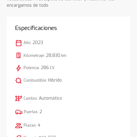
encargamos de todo
Especificaciones
calendar_today
2023
Año:
28.830
Kilometraje:
km
bolt
286
Potencia:
CV
comic_bubble
Híbrido
Combustible:
auto_transmission
Automático
Cambio:
2
Puertas:
group
4
Plazas: