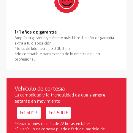
1+1 años de garantía
Amplía tu garantía y siéntete más libre. Un año de garantía
extra a tu disposición.
*Total de kilometraje 30.000 km
*No compatible para exceso de kilometraje o uso
profesional
Vehículo de cortesía
La comodidad y la tranquilidad de que siempre
estarás en movimiento
1+1 500 €
1+2 500 €
*Reparaciones de más de 72 horas en taller
*El vehículo de cortesía puede diferir del modelo de