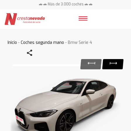
🚗 🚗 Más de 3.000 coches 🚗 🚗
📍 Centros en toda España ⭐
Inicio
-
Coches segunda mano
- Bmw Serie 4
Share