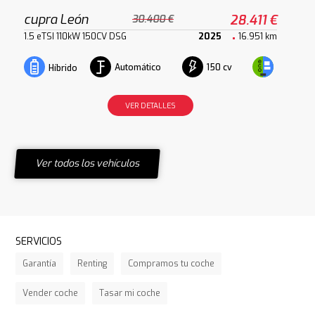
cupra León
28.411 €
30.400 €
1.5 eTSI 110kW 150CV DSG
2025
16.951 km
Automático
150 cv
Híbrido
VER DETALLES
Ver todos los vehículos
SERVICIOS
Garantía
Renting
Compramos tu coche
Vender coche
Tasar mi coche