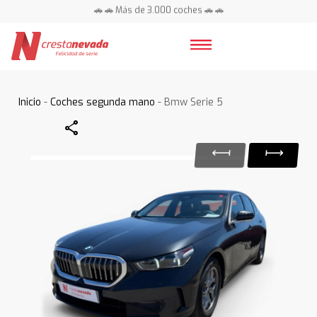
🚗 🚗 Más de 3.000 coches 🚗 🚗
📍 Centros en toda España ⭐
Inicio
-
Coches segunda mano
- Bmw Serie 5
Share