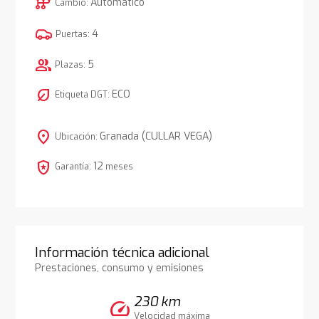
auto_transmission
Automático
Cambio:
4
Puertas:
group
5
Plazas:
nest_eco_leaf
ECO
Etiqueta DGT:
location_on
Granada (CULLAR VEGA)
Ubicación:
local_police
12
Garantía:
meses
Información técnica adicional
Prestaciones, consumo y emisiones
230 km
speed
Velocidad máxima