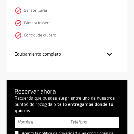
check_circle
Sensor lluvia
check_circle
Cámara trasera
check_circle
Control de crucero
Equipamiento completo
Reservar ahora
Recuerda que puedes elegir entre uno de nuestros
puntos de recogida o
te lo entregamos donde tú
quieras
Acepto la
política de privacidad
y las
condiciones de