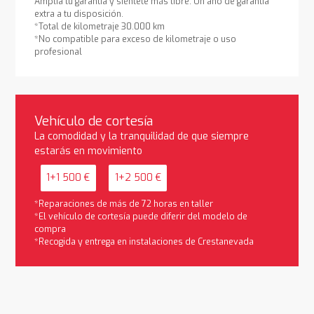
Amplía tu garantía y siéntete más libre. Un año de garantía
extra a tu disposición.
*Total de kilometraje 30.000 km
*No compatible para exceso de kilometraje o uso
profesional
Vehículo de cortesía
La comodidad y la tranquilidad de que siempre
estarás en movimiento
1+1 500 €
1+2 500 €
*Reparaciones de más de 72 horas en taller
*El vehículo de cortesía puede diferir del modelo de
compra
*Recogida y entrega en instalaciones de Crestanevada