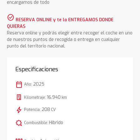
encargamos de todo
check_circle
RESERVA ONLINE y te lo ENTREGAMOS DONDE
QUIERAS
Reserva online y podrás elegir entre recoger el coche en uno
de nuestros puntos de recogida o entrega en cualquier
punto del territorio nacional.
Especificaciones
calendar_today
2025
Año:
16.940
Kilometraje:
km
bolt
208
Potencia:
CV
comic_bubble
Híbrido
Combustible: