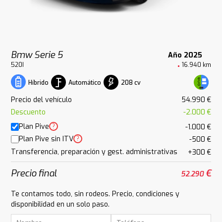
Bmw Serie 5
Año 2025
520I
16.940 km
Automático
208 cv
Híbrido
Precio del vehículo
54.990 €
Descuento
-2.000 €
Plan Pive
?
-1.000 €
Plan Pive sin ITV
?
-500 €
Transferencia, preparación y gest. administrativas
+300 €
Precio final
€
52.290
Te contamos todo, sin rodeos. Precio, condiciones y
disponibilidad en un solo paso.