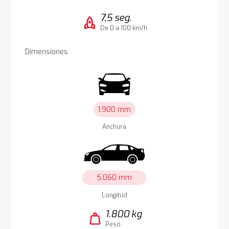
7,5 seg.
rocket
De 0 a 100 km/h
Dimensiones
1.900 mm
Anchura
5.060 mm
Longitud
1.800 kg
weight
Peso