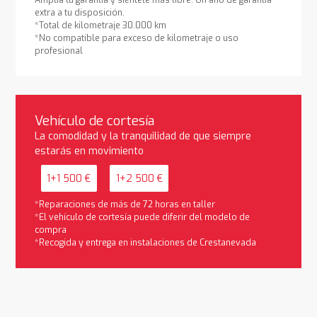
extra a tu disposición.
*Total de kilometraje 30.000 km
*No compatible para exceso de kilometraje o uso
profesional
Vehículo de cortesía
La comodidad y la tranquilidad de que siempre
estarás en movimiento
1+1 500 €
1+2 500 €
*Reparaciones de más de 72 horas en taller
*El vehículo de cortesía puede diferir del modelo de
compra
*Recogida y entrega en instalaciones de Crestanevada