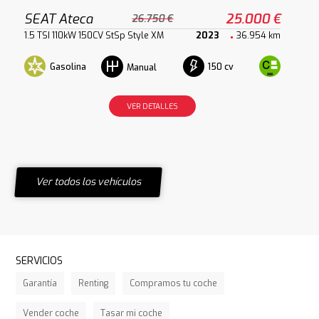
SEAT Ateca
25.000 €
26.750 €
1.5 TSI 110kW 150CV StSp Style XM
2023
36.954 km
Gasolina
150 cv
Manual
VER DETALLES
Ver todos los vehículos
SERVICIOS
Garantía
Renting
Compramos tu coche
Vender coche
Tasar mi coche