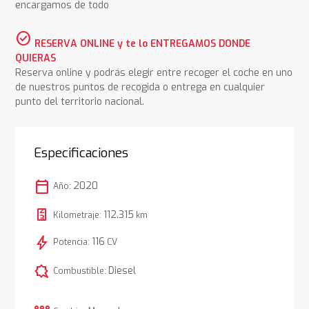
encargamos de todo
check_circle
RESERVA ONLINE y te lo ENTREGAMOS DONDE
QUIERAS
Reserva online y podrás elegir entre recoger el coche en uno
de nuestros puntos de recogida o entrega en cualquier
punto del territorio nacional.
Especificaciones
calendar_today
2020
Año:
112.315
Kilometraje:
km
bolt
116
Potencia:
CV
comic_bubble
Diesel
Combustible: