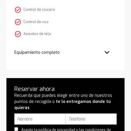
check_circle
Control de crucero
check_circle
Control de voz
check_circle
Asientos de tela
Equipamiento completo
Reservar ahora
Recuerda que puedes elegir entre uno de nuestros
puntos de recogida o
te lo entregamos donde tú
quieras
Acepto la
política de privacidad
y las
condiciones de