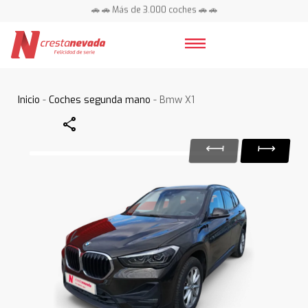
🚗 🚗 Más de 3.000 coches 🚗 🚗
📍 Centros en toda España ⭐
Inicio
-
Coches segunda mano
- Bmw X1
Share