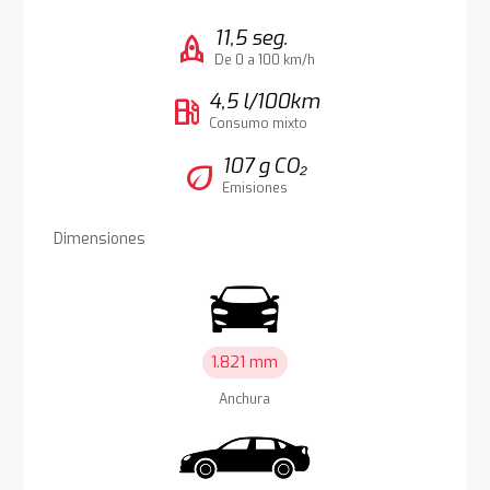
11,5 seg.
rocket
De 0 a 100 km/h
4,5 l/100km
local_gas_station
Consumo mixto
107 g CO₂
eco
Emisiones
Dimensiones
1.821 mm
Anchura