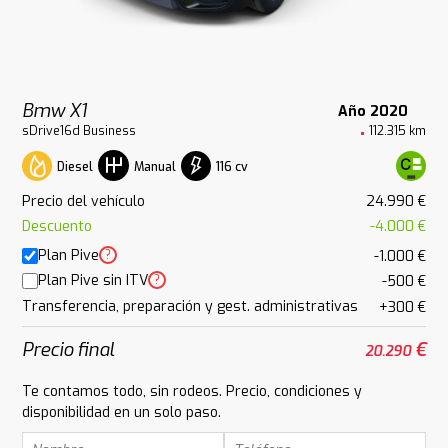
Bmw X1
Año 2020
sDrive16d Business
112.315 km
Diesel
116 cv
Manual
Precio del vehículo
24.990 €
Descuento
-4.000 €
Plan Pive
?
-1.000 €
Plan Pive sin ITV
?
-500 €
Transferencia, preparación y gest. administrativas
+300 €
Precio final
€
20.290
Te contamos todo, sin rodeos. Precio, condiciones y
disponibilidad en un solo paso.