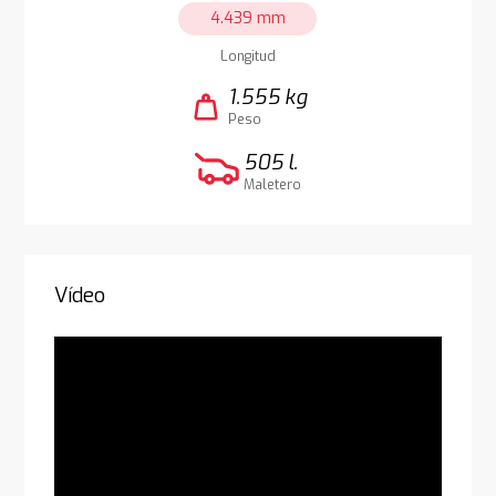
4.439 mm
Longitud
1.555 kg
weight
Peso
505 l.
Maletero
Vídeo