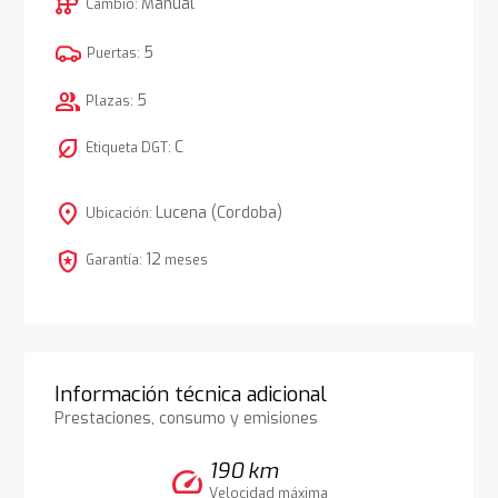
auto_transmission
Manual
Cambio:
5
Puertas:
group
5
Plazas:
nest_eco_leaf
C
Etiqueta DGT:
location_on
Lucena (Cordoba)
Ubicación:
local_police
12
Garantía:
meses
Información técnica adicional
Prestaciones, consumo y emisiones
190 km
speed
Velocidad máxima