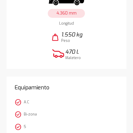
4.360 mm
Longitud
1.550 kg
weight
Peso
470 l.
Maletero
Equipamiento
check_circle
A.C
check_circle
Bi-zona
check_circle
5