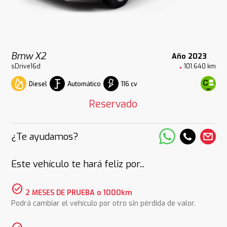
Bmw X2
Año 2023
sDrive16d
101.640 km
Diesel
Automático
116 cv
Reservado
¿Te ayudamos?
Este vehículo te hará feliz por...
check_circle
2 MESES DE PRUEBA o 1000km
Podrá cambiar el vehículo por otro sin pérdida de valor.