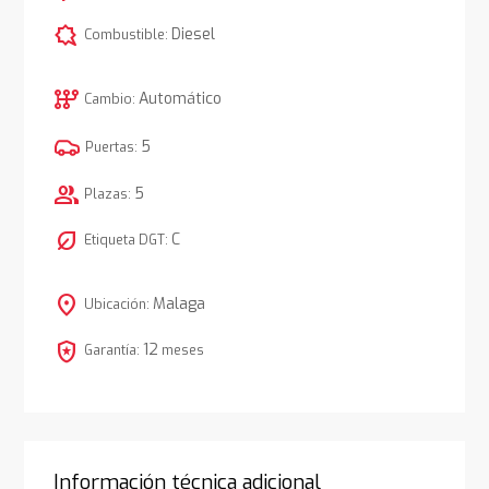
comic_bubble
Diesel
Combustible:
auto_transmission
Automático
Cambio:
5
Puertas:
group
5
Plazas:
nest_eco_leaf
C
Etiqueta DGT:
location_on
Malaga
Ubicación:
local_police
12
Garantía:
meses
Información técnica adicional