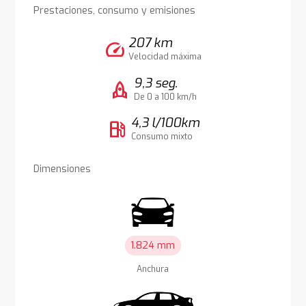
Prestaciones, consumo y emisiones
207 km
speed
Velocidad máxima
9,3 seg.
rocket
De 0 a 100 km/h
4,3 l/100km
local_gas_station
Consumo mixto
Dimensiones
1.824 mm
Anchura