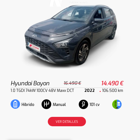
Hyundai Bayon
14.490 €
16.490 €
1.0 TGDI 74kW 100CV 48V Maxx DCT
2022
106.500 km
101 cv
Híbrido
Manual
VER DETALLES