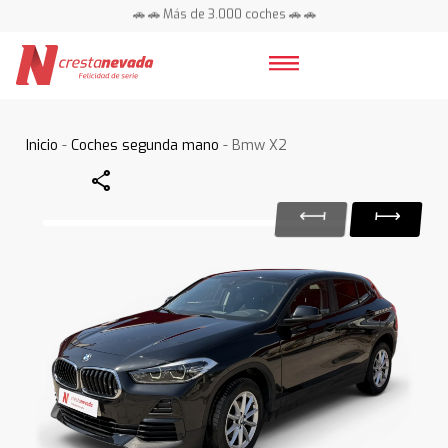
🚗 🚗 Más de 3.000 coches 🚗 🚗
📍 Centros en toda España ⭐
Inicio
-
Coches segunda mano
- Bmw X2
Share