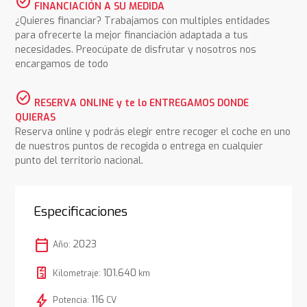
check_circle
FINANCIACIÓN A SU MEDIDA
¿Quieres financiar? Trabajamos con multiples entidades
para ofrecerte la mejor financiación adaptada a tus
necesidades. Preocúpate de disfrutar y nosotros nos
encargamos de todo
check_circle
RESERVA ONLINE y te lo ENTREGAMOS DONDE
QUIERAS
Reserva online y podrás elegir entre recoger el coche en uno
de nuestros puntos de recogida o entrega en cualquier
punto del territorio nacional.
Especificaciones
calendar_today
2023
Año:
101.640
Kilometraje:
km
bolt
116
Potencia:
CV