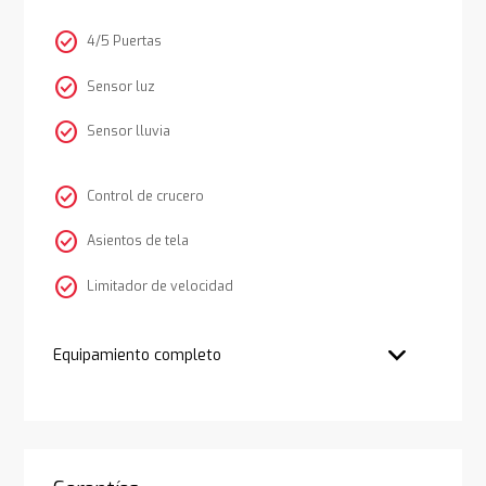
check_circle
4/5 Puertas
check_circle
Sensor luz
check_circle
Sensor lluvia
check_circle
Control de crucero
check_circle
Asientos de tela
check_circle
Limitador de velocidad
Equipamiento completo