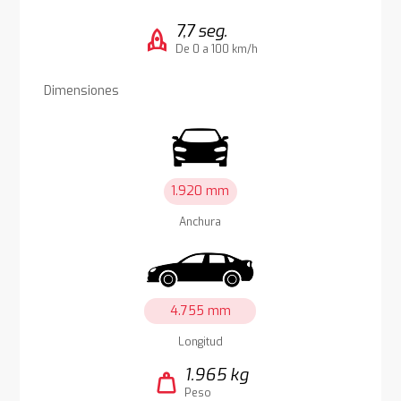
7,7 seg.
rocket
De 0 a 100 km/h
Dimensiones
1.920 mm
Anchura
4.755 mm
Longitud
1.965 kg
weight
Peso