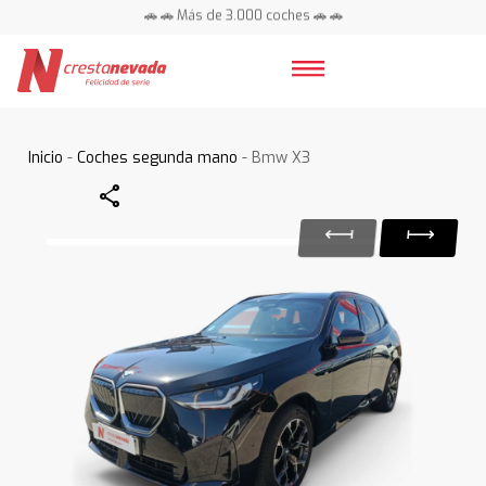
🚗 🚗 Más de 3.000 coches 🚗 🚗
📍 Centros en toda España ⭐
Inicio
-
Coches segunda mano
- Bmw X3
Share