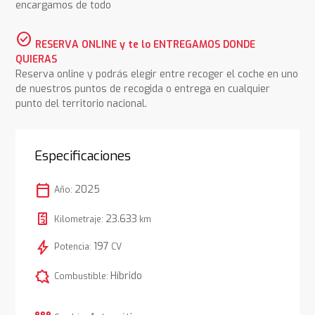
encargamos de todo
check_circle
RESERVA ONLINE y te lo ENTREGAMOS DONDE
QUIERAS
Reserva online y podrás elegir entre recoger el coche en uno
de nuestros puntos de recogida o entrega en cualquier
punto del territorio nacional.
Especificaciones
calendar_today
2025
Año:
23.633
Kilometraje:
km
bolt
197
Potencia:
CV
comic_bubble
Híbrido
Combustible: