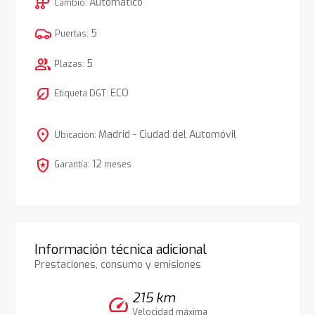
auto_transmission
Automático
Cambio:
5
Puertas:
group
5
Plazas:
nest_eco_leaf
ECO
Etiqueta DGT:
location_on
Madrid - Ciudad del Automóvil
Ubicación:
local_police
12
Garantía:
meses
Información técnica adicional
Prestaciones, consumo y emisiones
215 km
speed
Velocidad máxima