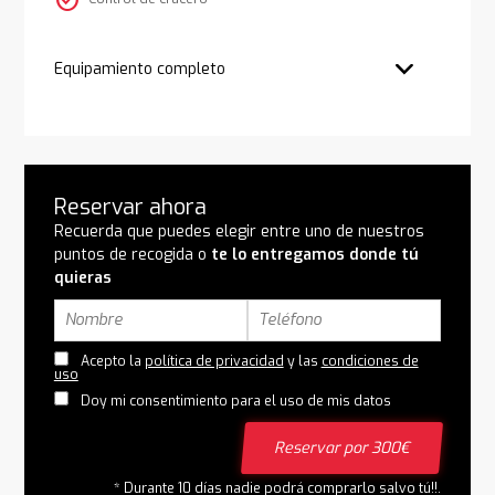
check_circle
Equipamiento completo
Reservar ahora
Recuerda que puedes elegir entre uno de nuestros
puntos de recogida o
te lo entregamos donde tú
quieras
Acepto la
política de privacidad
y las
condiciones de
uso
Doy mi consentimiento para el uso de mis datos
Reservar por 300€
* Durante 10 días nadie podrá comprarlo salvo tú!!.