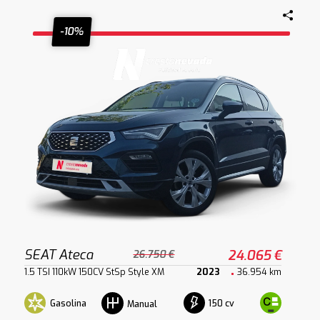
-10%
SEAT Ateca
24.065 €
26.750 €
1.5 TSI 110kW 150CV StSp Style XM
2023
36.954 km
Gasolina
150 cv
Manual