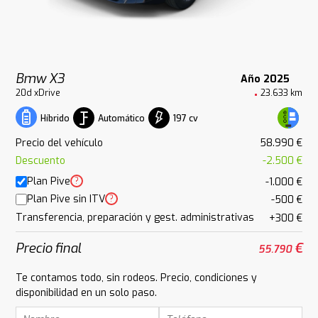
Bmw X3
Año 2025
20d xDrive
23.633 km
Automático
197 cv
Híbrido
Precio del vehículo
58.990 €
Descuento
-2.500 €
Plan Pive
?
-1.000 €
Plan Pive sin ITV
?
-500 €
Transferencia, preparación y gest. administrativas
+300 €
Precio final
€
55.790
Te contamos todo, sin rodeos. Precio, condiciones y
disponibilidad en un solo paso.