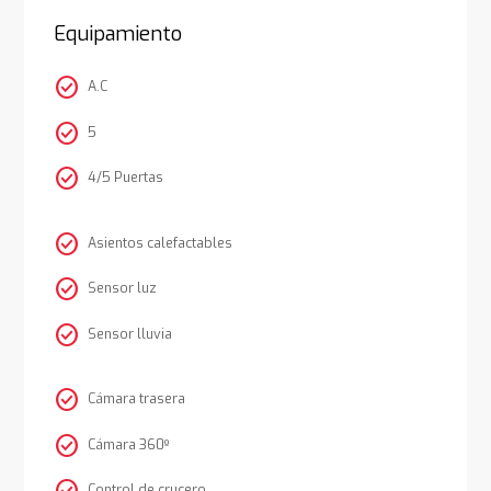
Equipamiento
check_circle
A.C
check_circle
5
check_circle
4/5 Puertas
check_circle
Asientos calefactables
check_circle
Sensor luz
check_circle
Sensor lluvia
check_circle
Cámara trasera
check_circle
Cámara 360º
Control de crucero