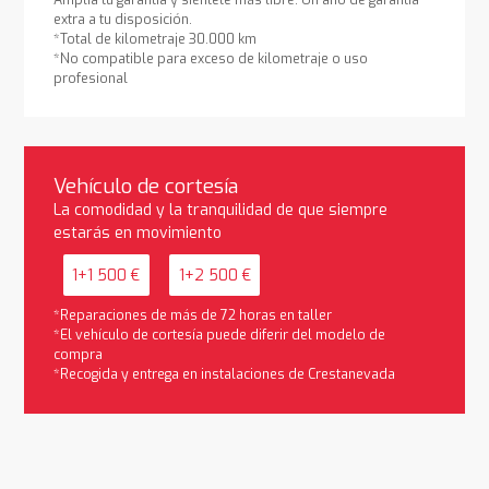
extra a tu disposición.
*Total de kilometraje 30.000 km
*No compatible para exceso de kilometraje o uso
profesional
Vehículo de cortesía
La comodidad y la tranquilidad de que siempre
estarás en movimiento
1+1 500 €
1+2 500 €
*Reparaciones de más de 72 horas en taller
*El vehículo de cortesía puede diferir del modelo de
compra
*Recogida y entrega en instalaciones de Crestanevada