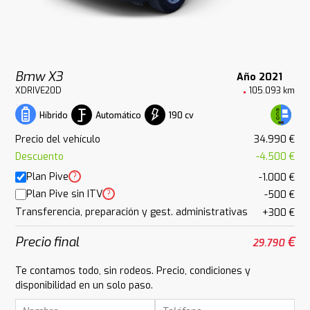
Bmw X3
Año 2021
XDRIVE20D
105.093 km
Automático
190 cv
Híbrido
Precio del vehículo
34.990 €
Descuento
-4.500 €
Plan Pive
?
-1.000 €
Plan Pive sin ITV
?
-500 €
Transferencia, preparación y gest. administrativas
+300 €
Precio final
€
29.790
Te contamos todo, sin rodeos. Precio, condiciones y
disponibilidad en un solo paso.