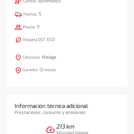
auto_transmission
Automático
Cambio:
5
Puertas:
group
5
Plazas:
nest_eco_leaf
ECO
Etiqueta DGT:
location_on
Malaga
Ubicación:
local_police
12
Garantía:
meses
Información técnica adicional
Prestaciones, consumo y emisiones
213 km
speed
Velocidad máxima