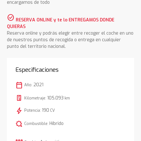
encargamos de todo
check_circle
RESERVA ONLINE y te lo ENTREGAMOS DONDE
QUIERAS
Reserva online y podrás elegir entre recoger el coche en uno
de nuestros puntos de recogida o entrega en cualquier
punto del territorio nacional.
Especificaciones
calendar_today
2021
Año:
105.093
Kilometraje:
km
bolt
190
Potencia:
CV
comic_bubble
Híbrido
Combustible: