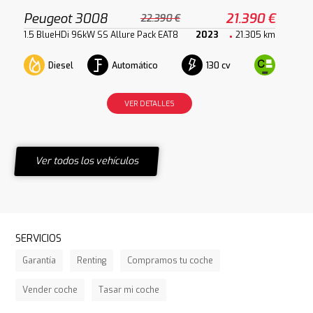
Peugeot 3008
21.390 €
22.390 €
1.5 BlueHDi 96kW SS Allure Pack EAT8
2023
21.305 km
Diesel
Automático
130 cv
VER DETALLES
Ver todos los vehículos
SERVICIOS
Garantía
Renting
Compramos tu coche
Vender coche
Tasar mi coche