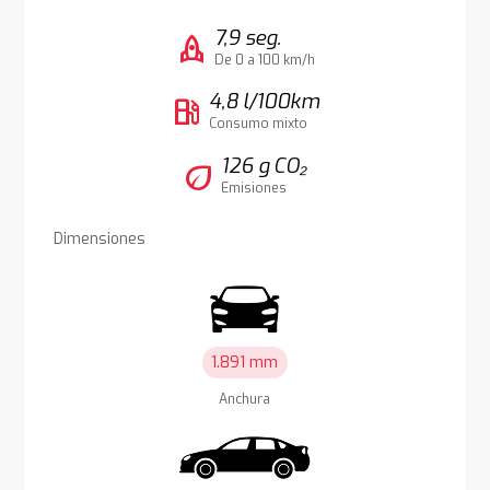
7,9 seg.
rocket
De 0 a 100 km/h
4,8 l/100km
local_gas_station
Consumo mixto
126 g CO₂
eco
Emisiones
Dimensiones
1.891 mm
Anchura