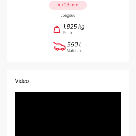
4.708 mm
Longitud
1.825 kg
weight
Peso
550 l.
Maletero
Vídeo