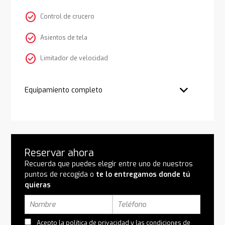
check_circle
Control de crucero
check_circle
Asientos de tela
check_circle
Limitador de velocidad
Equipamiento completo
Reservar ahora
Recuerda que puedes elegir entre uno de nuestros
puntos de recogida o
te lo entregamos donde tú
quieras
Acepto la
política de privacidad
y las
condiciones de