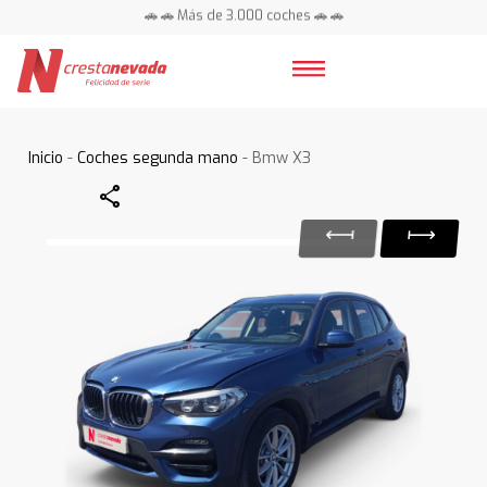
🚗 🚗 Más de 3.000 coches 🚗 🚗
📍 Centros en toda España ⭐
Inicio
-
Coches segunda mano
- Bmw X3
Share