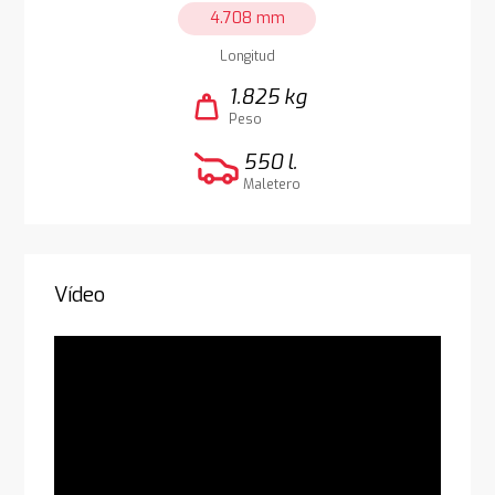
4.708 mm
Longitud
1.825 kg
weight
Peso
550 l.
Maletero
Vídeo