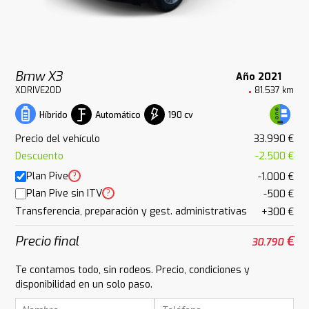
Bmw X3
Año 2021
XDRIVE20D
81.537 km
Automático
190 cv
Híbrido
Precio del vehículo
33.990 €
Descuento
-2.500 €
Plan Pive
?
-1.000 €
Plan Pive sin ITV
?
-500 €
Transferencia, preparación y gest. administrativas
+300 €
Precio final
€
30.790
Te contamos todo, sin rodeos. Precio, condiciones y
disponibilidad en un solo paso.