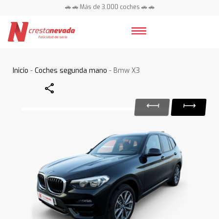
🚗 🚗 Más de 3.000 coches 🚗 🚗
📍 Centros en toda España ⭐
Inicio
-
Coches segunda mano
- Bmw X3
Share