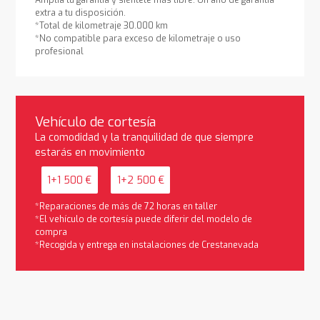
extra a tu disposición.
*Total de kilometraje 30.000 km
*No compatible para exceso de kilometraje o uso
profesional
Vehículo de cortesía
La comodidad y la tranquilidad de que siempre
estarás en movimiento
1+1 500 €
1+2 500 €
*Reparaciones de más de 72 horas en taller
*El vehículo de cortesía puede diferir del modelo de
compra
*Recogida y entrega en instalaciones de Crestanevada