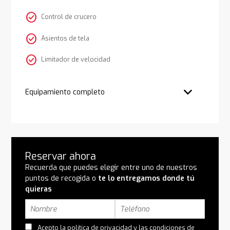
check_circle
Control de crucero
check_circle
Asientos de tela
check_circle
Limitador de velocidad
Equipamiento completo
Reservar ahora
Recuerda que puedes elegir entre uno de nuestros
puntos de recogida o
te lo entregamos donde tú
quieras
Acepto la
política de privacidad
y las
condiciones de