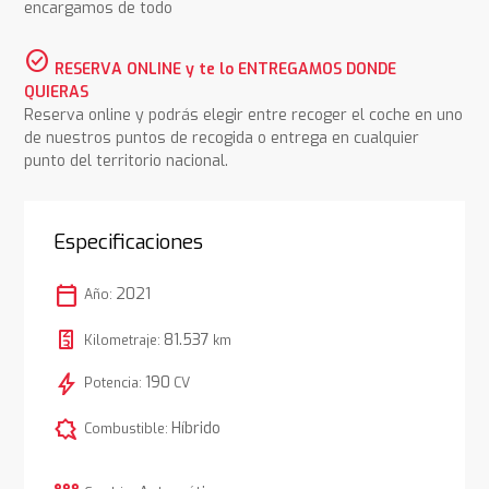
encargamos de todo
check_circle
RESERVA ONLINE y te lo ENTREGAMOS DONDE
QUIERAS
Reserva online y podrás elegir entre recoger el coche en uno
de nuestros puntos de recogida o entrega en cualquier
punto del territorio nacional.
Especificaciones
calendar_today
2021
Año:
81.537
Kilometraje:
km
bolt
190
Potencia:
CV
comic_bubble
Híbrido
Combustible: