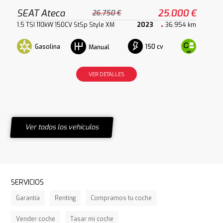
SEAT Ateca
25.000 €
26.750 €
1.5 TSI 110kW 150CV StSp Style XM
2023
36.954 km
Gasolina
150 cv
Manual
VER DETALLES
Ver todos los vehículos
SERVICIOS
Garantía
Renting
Compramos tu coche
Vender coche
Tasar mi coche