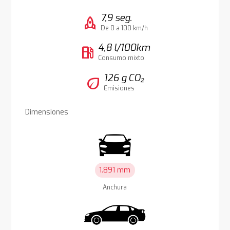
7,9 seg.
rocket
De 0 a 100 km/h
4,8 l/100km
local_gas_station
Consumo mixto
126 g CO₂
eco
Emisiones
Dimensiones
1.891 mm
Anchura