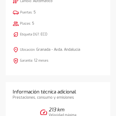
auto_transmission
Automático
Cambio:
5
Puertas:
group
5
Plazas:
nest_eco_leaf
ECO
Etiqueta DGT:
location_on
Granada - Avda. Andalucía
Ubicación:
local_police
12
Garantía:
meses
Información técnica adicional
Prestaciones, consumo y emisiones
213 km
speed
Velocidad máxima