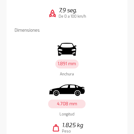
7,9 seg.
rocket
De 0 a 100 km/h
Dimensiones
1.891 mm
Anchura
4.708 mm
Longitud
1.825 kg
weight
Peso