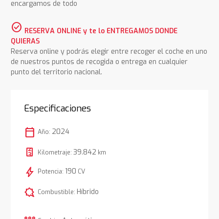
encargamos de todo
check_circle
RESERVA ONLINE y te lo ENTREGAMOS DONDE
QUIERAS
Reserva online y podrás elegir entre recoger el coche en uno
de nuestros puntos de recogida o entrega en cualquier
punto del territorio nacional.
Especificaciones
calendar_today
2024
Año:
39.842
Kilometraje:
km
bolt
190
Potencia:
CV
comic_bubble
Híbrido
Combustible: