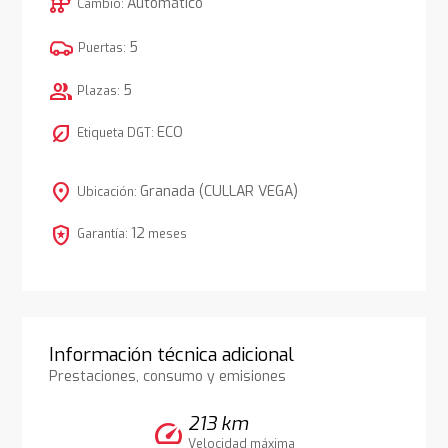
auto_transmission
Automático
Cambio:
5
Puertas:
group
5
Plazas:
nest_eco_leaf
ECO
Etiqueta DGT:
location_on
Granada (CULLAR VEGA)
Ubicación:
local_police
12
Garantía:
meses
Información técnica adicional
Prestaciones, consumo y emisiones
213 km
speed
Velocidad máxima