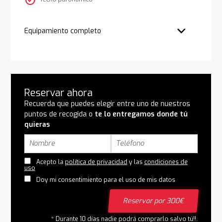
check_circle
Equipamiento completo
Reservar ahora
Recuerda que puedes elegir entre uno de nuestros
puntos de recogida o
te lo entregamos donde tú
quieras
Acepto la
política de privacidad
y las
condiciones de
uso
Doy mi consentimiento para el uso de mis datos
Reservar por 300€
* Durante 10 días nadie podrá comprarlo salvo tú!!.