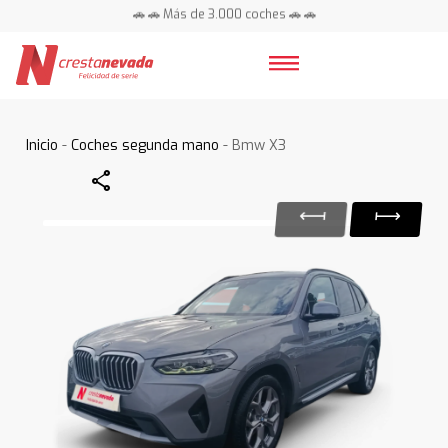
🚗 🚗 Más de 3.000 coches 🚗 🚗
📍 Centros en toda España ⭐
Inicio
-
Coches segunda mano
- Bmw X3
Share