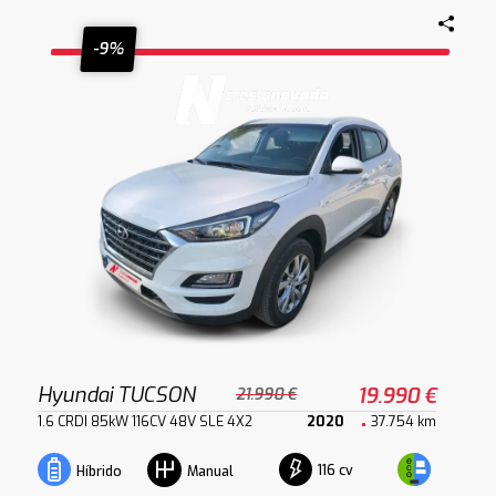
-9%
Hyundai TUCSON
19.990 €
21.990 €
1.6 CRDI 85kW 116CV 48V SLE 4X2
2020
37.754 km
116 cv
Híbrido
Manual