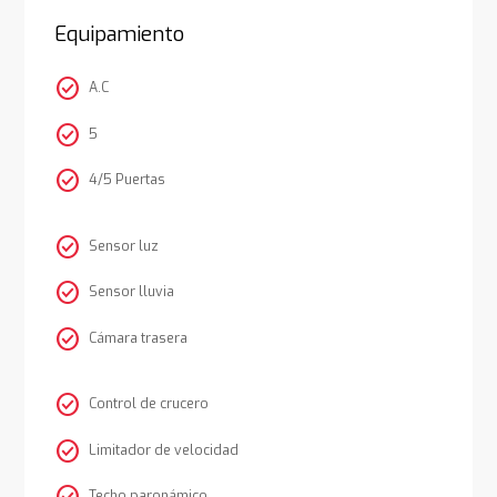
Equipamiento
check_circle
A.C
check_circle
5
check_circle
4/5 Puertas
check_circle
Sensor luz
check_circle
Sensor lluvia
check_circle
Cámara trasera
check_circle
Control de crucero
check_circle
Limitador de velocidad
Techo paronámico