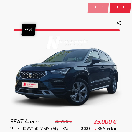
-7%
SEAT Ateca
25.000 €
26.750 €
1.5 TSI 110kW 150CV StSp Style XM
2023
36.954 km