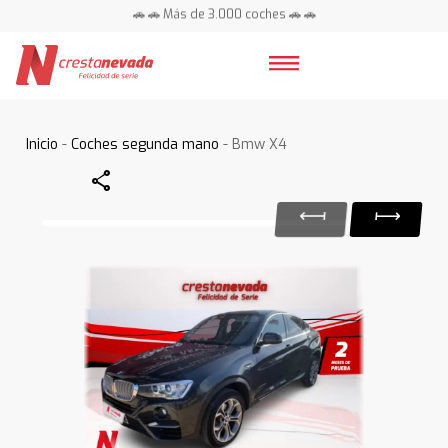
🚗 🚗 Más de 3.000 coches 🚗 🚗
📍 Centros en toda España ⭐
Inicio
-
Coches segunda mano
- Bmw X4
Share