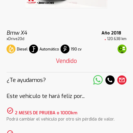
Bmw X4
Año 2018
xDrive20d
120.638 km
Diesel
Automático
190 cv
Vendido
¿Te ayudamos?
Este vehículo te hará feliz por...
check_circle
2 MESES DE PRUEBA o 1000km
Podrá cambiar el vehículo por otro sin pérdida de valor.