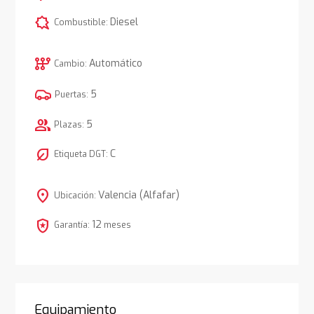
comic_bubble
Diesel
Combustible:
auto_transmission
Automático
Cambio:
5
Puertas:
group
5
Plazas:
nest_eco_leaf
C
Etiqueta DGT:
location_on
Valencia (Alfafar)
Ubicación:
local_police
12
Garantía:
meses
Equipamiento