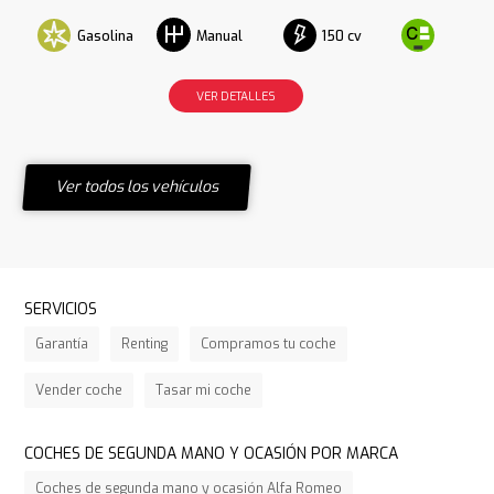
Gasolina
150 cv
Manual
VER DETALLES
Ver todos los vehículos
SERVICIOS
Garantía
Renting
Compramos tu coche
Vender coche
Tasar mi coche
COCHES DE SEGUNDA MANO Y OCASIÓN POR MARCA
Coches de segunda mano y ocasión Alfa Romeo