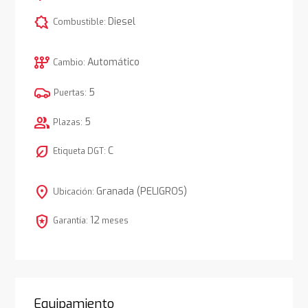
comic_bubble
Diesel
Combustible:
auto_transmission
Automático
Cambio:
5
Puertas:
group
5
Plazas:
nest_eco_leaf
C
Etiqueta DGT:
location_on
Granada (PELIGROS)
Ubicación:
local_police
12
Garantía:
meses
Equipamiento