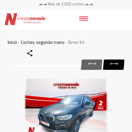
🚗 🚗 Más de 3.000 coches 🚗 🚗
📍 Centros en toda España ⭐
Inicio
-
Coches segunda mano
- Bmw X4
Share