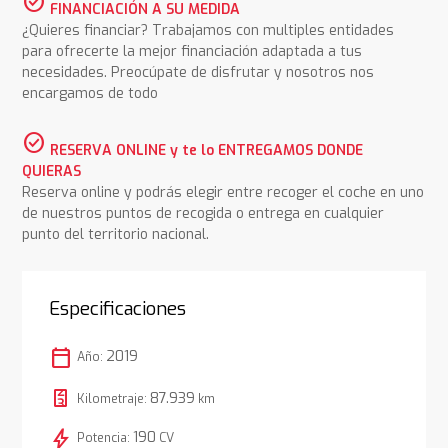
check_circle
FINANCIACIÓN A SU MEDIDA
¿Quieres financiar? Trabajamos con multiples entidades
para ofrecerte la mejor financiación adaptada a tus
necesidades. Preocúpate de disfrutar y nosotros nos
encargamos de todo
check_circle
RESERVA ONLINE y te lo ENTREGAMOS DONDE
QUIERAS
Reserva online y podrás elegir entre recoger el coche en uno
de nuestros puntos de recogida o entrega en cualquier
punto del territorio nacional.
Especificaciones
calendar_today
2019
Año:
87.939
Kilometraje:
km
bolt
190
Potencia:
CV