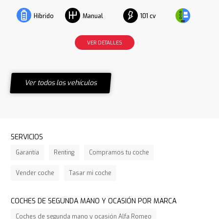
101 cv
Híbrido
Manual
VER DETALLES
Ver todos los vehículos
SERVICIOS
Garantía
Renting
Compramos tu coche
Vender coche
Tasar mi coche
COCHES DE SEGUNDA MANO Y OCASIÓN POR MARCA
Coches de segunda mano y ocasión Alfa Romeo