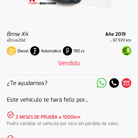
Bmw X4
Año 2019
xDrive20d
87.939 km
Diesel
Automático
190 cv
Vendido
¿Te ayudamos?
Este vehículo te hará feliz por...
check_circle
2 MESES DE PRUEBA o 1000km
Podrá cambiar el vehículo por otro sin pérdida de valor.