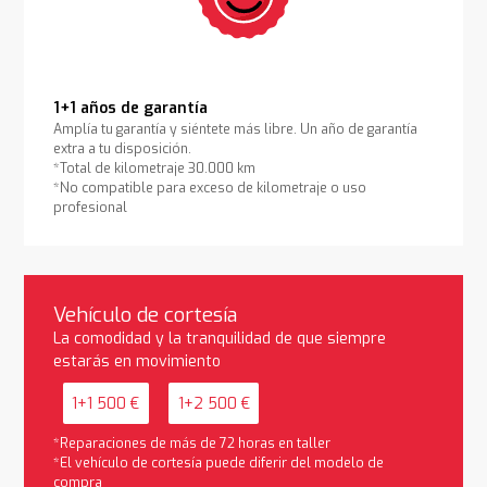
1+1 años de garantía
Amplía tu garantía y siéntete más libre. Un año de garantía
extra a tu disposición.
*Total de kilometraje 30.000 km
*No compatible para exceso de kilometraje o uso
profesional
Vehículo de cortesía
La comodidad y la tranquilidad de que siempre
estarás en movimiento
1+1 500 €
1+2 500 €
*Reparaciones de más de 72 horas en taller
*El vehículo de cortesía puede diferir del modelo de
compra