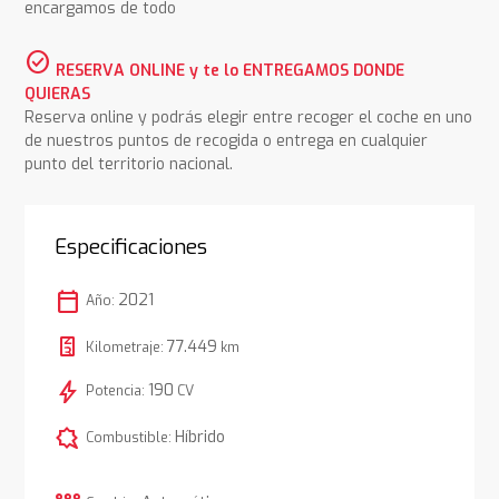
encargamos de todo
check_circle
RESERVA ONLINE y te lo ENTREGAMOS DONDE
QUIERAS
Reserva online y podrás elegir entre recoger el coche en uno
de nuestros puntos de recogida o entrega en cualquier
punto del territorio nacional.
Especificaciones
calendar_today
2021
Año:
77.449
Kilometraje:
km
bolt
190
Potencia:
CV
comic_bubble
Híbrido
Combustible: