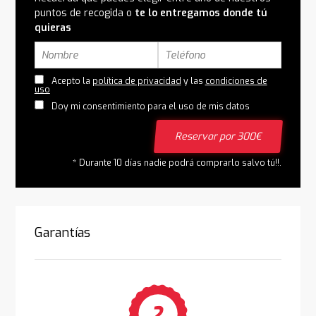
puntos de recogida o
te lo entregamos donde tú
quieras
Acepto la
política de privacidad
y las
condiciones de
uso
Doy mi consentimiento para el uso de mis datos
Reservar por 300€
* Durante 10 días nadie podrá comprarlo salvo tú!!.
Garantías