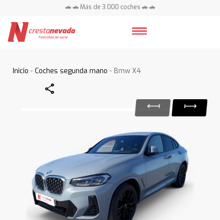
🚗 🚗 Más de 3.000 coches 🚗 🚗
📍 Centros en toda España ⭐
Inicio
-
Coches segunda mano
- Bmw X4
Share