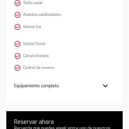
check_circle
Techo solar
check_circle
Asientos calefactables
check_circle
Sensor luz
check_circle
Sensor lluvia
check_circle
Cámara trasera
check_circle
Control de crucero
Equipamiento completo
Reservar ahora
Recuerda que puedes elegir entre uno de nuestros