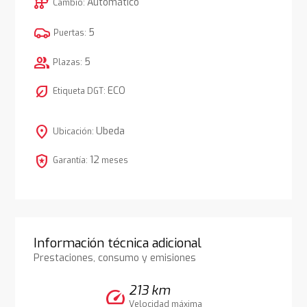
auto_transmission
Automático
Cambio:
5
Puertas:
group
5
Plazas:
nest_eco_leaf
ECO
Etiqueta DGT:
location_on
Ubeda
Ubicación:
local_police
12
Garantía:
meses
Información técnica adicional
Prestaciones, consumo y emisiones
213 km
speed
Velocidad máxima