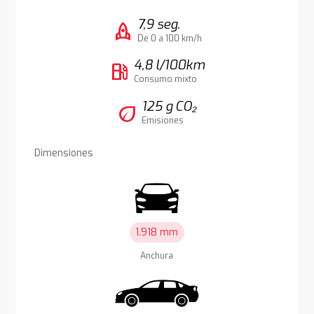
7,9 seg.
rocket
De 0 a 100 km/h
4,8 l/100km
local_gas_station
Consumo mixto
125 g CO₂
eco
Emisiones
Dimensiones
1.918 mm
Anchura