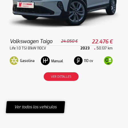
Volkswagen Taigo
22.476 €
24.050 €
Life 1.0 TSI 81kW 110CV
2023
50.137 km
Gasolina
110 cv
Manual
VER DETALLES
Ver todos los vehículos