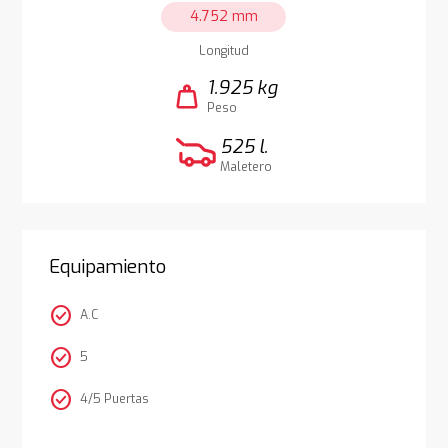
4.752 mm
Longitud
1.925 kg
weight
Peso
525 l.
Maletero
Equipamiento
check_circle
A.C
check_circle
5
check_circle
4/5 Puertas