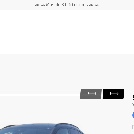
🚗 🚗 Más de 3.000 coches 🚗 🚗
📍 Centros en toda España ⭐