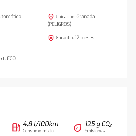
location_on
utomático
Granada
Ubicación:
(PELIGROS)
5
local_police
12
Garantía:
meses
ECO
DGT:
4,8 l/100km
125 g CO₂
local_gas_station
eco
Consumo mixto
Emisiones