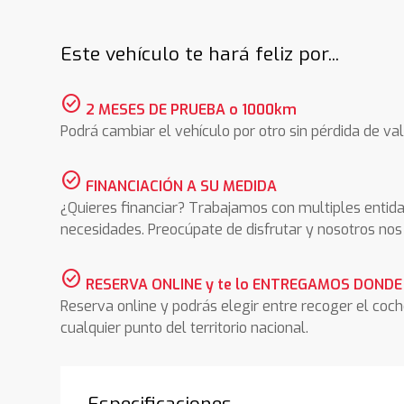
Este vehículo te hará feliz por...
check_circle
2 MESES DE PRUEBA o 1000km
Podrá cambiar el vehículo por otro sin pérdida de val
check_circle
FINANCIACIÓN A SU MEDIDA
¿Quieres financiar? Trabajamos con multiples entida
necesidades. Preocúpate de disfrutar y nosotros n
check_circle
RESERVA ONLINE y te lo ENTREGAMOS DONDE
Reserva online y podrás elegir entre recoger el coc
cualquier punto del territorio nacional.
Especificaciones