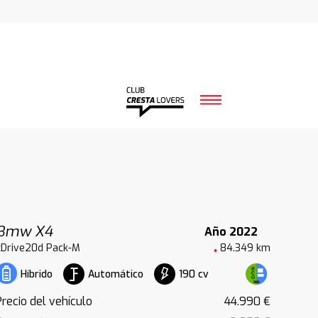
Bmw X4
Año 2022
xDrive20d Pack-M
84.349 km
Automático
190 cv
Híbrido
Precio del vehículo
44.990 €