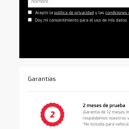
Acepto la
política de privacidad
y las
condiciones
Doy mi consentimiento para el uso de mis datos
Garantías
2 meses de prueba
¡Garantía de 12 meses i
respaldamos nuestros v
*No incluida para vehícu