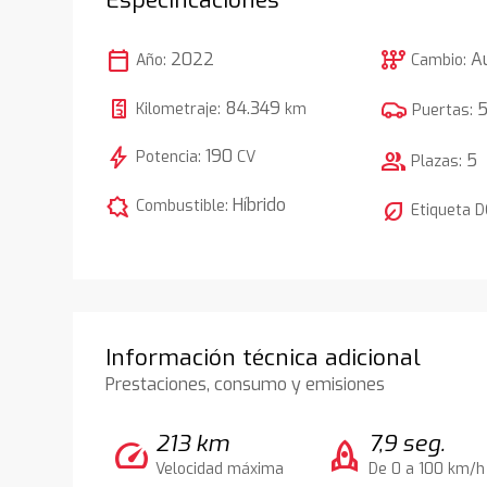
calendar_today
auto_transmission
2022
A
Año:
Cambio:
84.349
Kilometraje:
km
Puertas:
bolt
190
Potencia:
CV
group
5
Plazas:
comic_bubble
Híbrido
Combustible:
nest_eco_leaf
Etiqueta 
Información técnica adicional
Prestaciones, consumo y emisiones
213 km
7,9 seg.
speed
rocket
Velocidad máxima
De 0 a 100 km/h