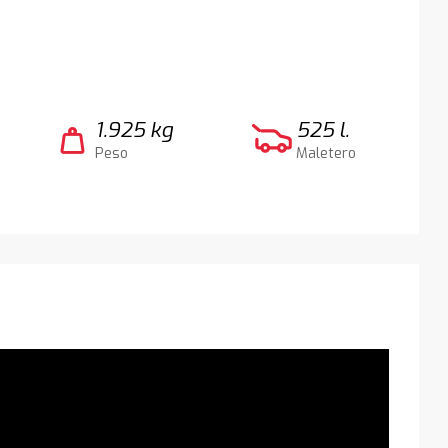
1.925 kg
525 l.
weight
Peso
Maletero