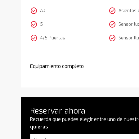
check_circle
check_circle
A.C
Asientos 
check_circle
check_circle
5
Sensor lu
check_circle
check_circle
4/5 Puertas
Sensor llu
Equipamiento completo
Reservar ahora
Recuerda que puedes elegir entre uno de nuestr
quieras