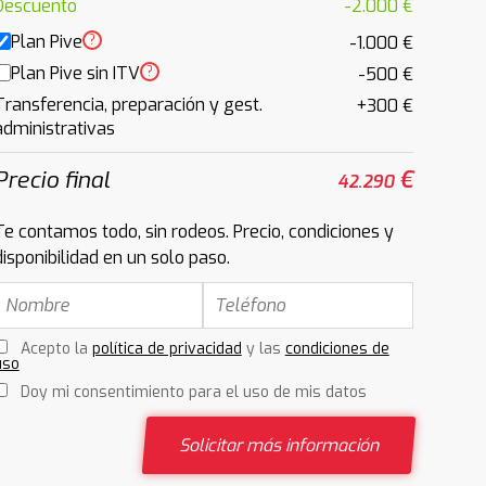
Descuento
-2.000 €
Plan Pive
?
-1.000 €
Plan Pive sin ITV
?
-500 €
Transferencia, preparación y gest.
+300 €
administrativas
Precio final
€
42.290
Te contamos todo, sin rodeos. Precio, condiciones y
disponibilidad en un solo paso.
Acepto la
política de privacidad
y las
condiciones de
uso
Doy mi consentimiento para el uso de mis datos
Solicitar más información