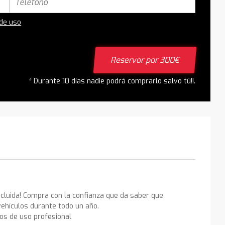
 de uso
Reservar por 300€
* Durante 10 días nadie podrá comprarlo salvo tú!!.
ncluida! Compra con la confianza que da saber que
ehículos durante todo un año.
los de uso profesional