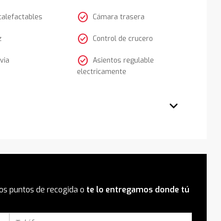
check_circle
calefactables
Cámara trasera
check_circle
z
Control de crucero
check_circle
via
Asientos regulable
electricamente
os puntos de recogida o
te lo entregamos donde tú