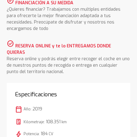
check_circle
FINANCIACIÓN A SU MEDIDA
¿Quieres financiar? Trabajamos con multiples entidades
para ofrecerte la mejor financiación adaptada a tus
necesidades. Preocúpate de disfrutar y nosotros nos
encargamos de todo
check_circle
RESERVA ONLINE y te lo ENTREGAMOS DONDE
QUIERAS
Reserva online y podrás elegir entre recoger el coche en uno
de nuestros puntos de recogida o entrega en cualquier
punto del territorio nacional.
Especificaciones
calendar_today
2019
Año:
108.351
Kilometraje:
km
bolt
184
Potencia:
CV