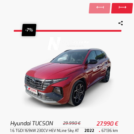
-7%
Hyundai TUCSON
27.990 €
29.990 €
1.6 TGDI 169kW 230CV HEV NLine Sky AT
2022
67.136 km