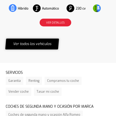
Automático
230 cv
Híbrido
VER DETALLES
Ver todos los vehículos
SERVICIOS
Garantía
Renting
Compramos tu coche
Vender coche
Tasar mi coche
COCHES DE SEGUNDA MANO Y OCASIÓN POR MARCA
Coches de segunda mano y ocasión Alfa Romeo