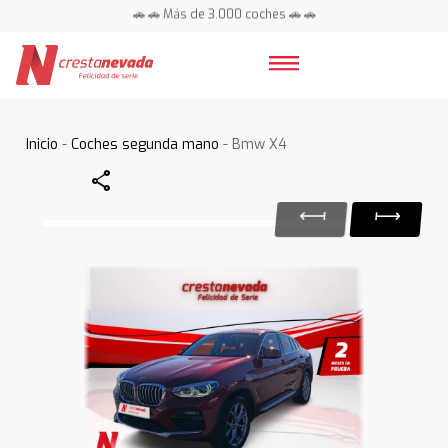
🚗 🚗 Más de 3.000 coches 🚗 🚗
📍 Centros en toda España ⭐
Inicio
-
Coches segunda mano
- Bmw X4
Share