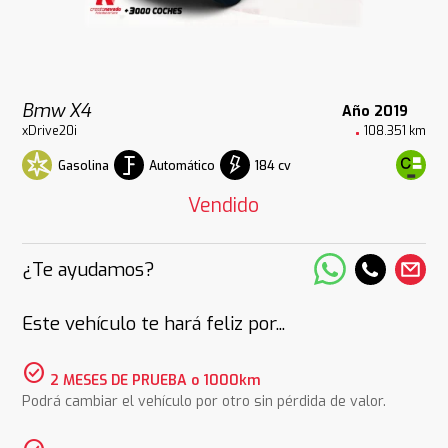
Bmw X4
Año 2019
xDrive20i
108.351 km
Gasolina
Automático
184 cv
Vendido
¿Te ayudamos?
Este vehículo te hará feliz por...
check_circle
2 MESES DE PRUEBA o 1000km
Podrá cambiar el vehículo por otro sin pérdida de valor.