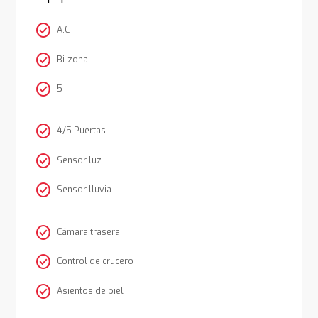
check_circle
A.C
check_circle
Bi-zona
check_circle
5
check_circle
4/5 Puertas
check_circle
Sensor luz
check_circle
Sensor lluvia
check_circle
Cámara trasera
check_circle
Control de crucero
check_circle
Asientos de piel