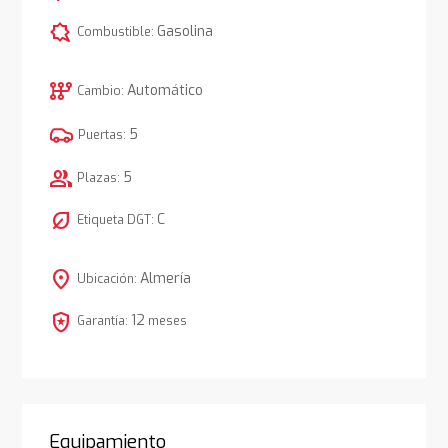
comic_bubble
Gasolina
Combustible:
auto_transmission
Automático
Cambio:
5
Puertas:
group
5
Plazas:
nest_eco_leaf
C
Etiqueta DGT:
location_on
Almería
Ubicación:
local_police
12
Garantía:
meses
Equipamiento