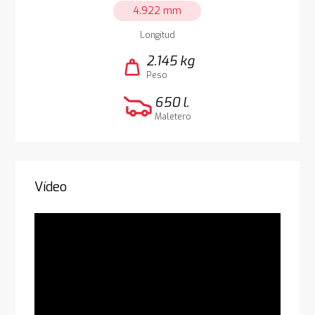
4.922 mm
Longitud
2.145 kg
weight
Peso
650 l.
Maletero
Vídeo