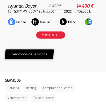
Hyundai Bayon
14.490 €
16.490 €
1.0 TGDI 74kW 100CV 48V Maxx DCT
2022
106.500 km
101 cv
Híbrido
Manual
VER DETALLES
Ver todos los vehículos
SERVICIOS
Garantía
Renting
Compramos tu coche
Vender coche
Tasar mi coche