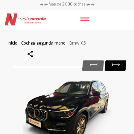
🚗 🚗 Más de 3.000 coches 🚗 🚗
📍 Centros en toda España ⭐
Inicio
-
Coches segunda mano
- Bmw X5
Share