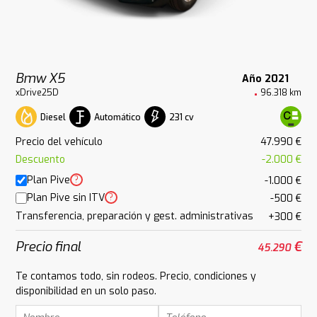
Bmw X5
Año 2021
xDrive25D
96.318 km
Diesel
Automático
231 cv
Precio del vehículo
47.990 €
Descuento
-2.000 €
Plan Pive
?
-1.000 €
Plan Pive sin ITV
?
-500 €
Transferencia, preparación y gest. administrativas
+300 €
Precio final
€
45.290
Te contamos todo, sin rodeos. Precio, condiciones y
disponibilidad en un solo paso.