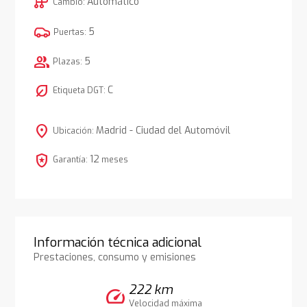
auto_transmission
Automático
Cambio:
5
Puertas:
group
5
Plazas:
nest_eco_leaf
C
Etiqueta DGT:
location_on
Madrid - Ciudad del Automóvil
Ubicación:
local_police
12
Garantía:
meses
Información técnica adicional
Prestaciones, consumo y emisiones
222 km
speed
Velocidad máxima