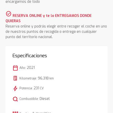
encargamos de todo
check_circle
RESERVA ONLINE y te lo ENTREGAMOS DONDE
QUIERAS
Reserva online y podrás elegir entre recoger el coche en uno
de nuestros puntos de recogida o entrega en cualquier
punto del territorio nacional.
Especificaciones
calendar_today
2021
Año:
96.318
Kilometraje:
km
bolt
231
Potencia:
CV
comic_bubble
Diesel
Combustible: