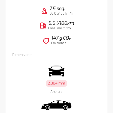
7,5 seg.
rocket
De 0 a 100 km/h
5,6 l/100km
local_gas_station
Consumo mixto
147 g CO₂
eco
Emisiones
Dimensiones
2.004 mm
Anchura