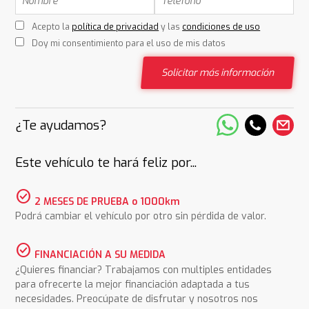
Acepto la
política de privacidad
y las
condiciones de uso
Doy mi consentimiento para el uso de mis datos
Solicitar más información
¿Te ayudamos?
Este vehículo te hará feliz por...
check_circle
2 MESES DE PRUEBA o 1000km
Podrá cambiar el vehículo por otro sin pérdida de valor.
check_circle
FINANCIACIÓN A SU MEDIDA
¿Quieres financiar? Trabajamos con multiples entidades
para ofrecerte la mejor financiación adaptada a tus
necesidades. Preocúpate de disfrutar y nosotros nos