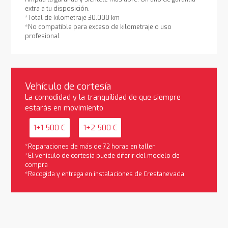
extra a tu disposición.
*Total de kilometraje 30.000 km
*No compatible para exceso de kilometraje o uso
profesional
Vehículo de cortesía
La comodidad y la tranquilidad de que siempre
estarás en movimiento
1+1 500 €
1+2 500 €
*Reparaciones de más de 72 horas en taller
*El vehículo de cortesía puede diferir del modelo de
compra
*Recogida y entrega en instalaciones de Crestanevada