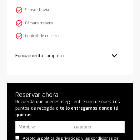
check_circle
Sensor lluvia
check_circle
Cámara trasera
check_circle
Control de crucero
Equipamiento completo
Reservar ahora
Recuerda que puedes elegir entre uno de nuestros
puntos de recogida o
te lo entregamos donde tú
quieras
Acepto la
política de privacidad
y las
condiciones de