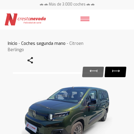
🚗 🚗 Más de 3.000 coches 🚗 🚗
📍 Centros en toda España ⭐
Inicio
-
Coches segunda mano
- Citroen
Berlingo
Share