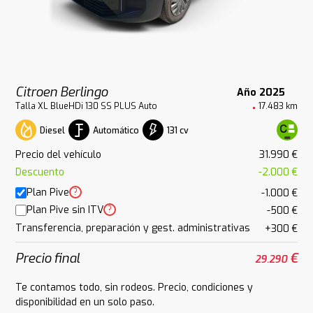
Citroen Berlingo
Año 2025
Talla XL BlueHDi 130 SS PLUS Auto
17.483 km
Diesel
Automático
131 cv
Precio del vehículo
31.990 €
Descuento
-2.000 €
Plan Pive
?
-1.000 €
Plan Pive sin ITV
?
-500 €
Transferencia, preparación y gest. administrativas
+300 €
Precio final
€
29.290
Te contamos todo, sin rodeos. Precio, condiciones y
disponibilidad en un solo paso.