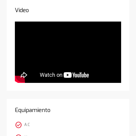
Vídeo
Equipamiento
check_circle
A.C