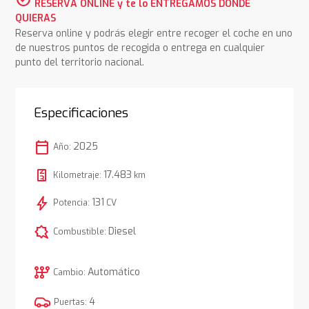
RESERVA ONLINE y te lo ENTREGAMOS DONDE
QUIERAS
Reserva online y podrás elegir entre recoger el coche en uno
de nuestros puntos de recogida o entrega en cualquier
punto del territorio nacional.
Especificaciones
calendar_today
2025
Año:
17.483
Kilometraje:
km
bolt
131
Potencia:
CV
comic_bubble
Diesel
Combustible:
auto_transmission
Automático
Cambio:
4
Puertas: