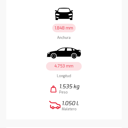
1.848 mm
Anchura
4.753 mm
Longitud
1.535 kg
weight
Peso
1.050 l.
Maletero