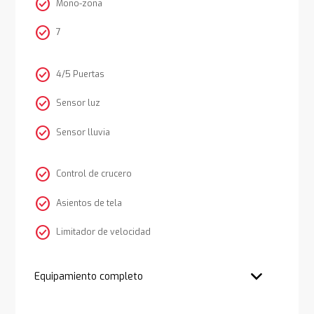
check_circle
Mono-zona
check_circle
7
check_circle
4/5 Puertas
check_circle
Sensor luz
check_circle
Sensor lluvia
check_circle
Control de crucero
check_circle
Asientos de tela
check_circle
Limitador de velocidad
Equipamiento completo