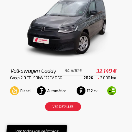
Volkswagen Caddy
32.149 €
34.400 €
Cargo 2.0 TDI 90kW 122CV DSG
2026
2.000 km
Diesel
Automático
122 cv
VER DETALLES
Ver todos los vehículos