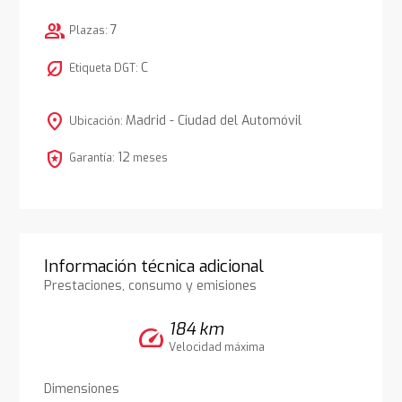
group
7
Plazas:
nest_eco_leaf
C
Etiqueta DGT:
location_on
Madrid - Ciudad del Automóvil
Ubicación:
local_police
12
Garantía:
meses
Información técnica adicional
Prestaciones, consumo y emisiones
184 km
speed
Velocidad máxima
Dimensiones