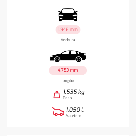
1.848 mm
Anchura
4.753 mm
Longitud
1.535 kg
weight
Peso
1.050 l.
Maletero