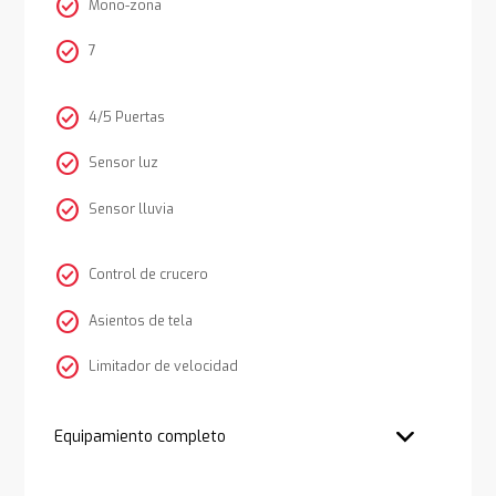
check_circle
Mono-zona
check_circle
7
check_circle
4/5 Puertas
check_circle
Sensor luz
check_circle
Sensor lluvia
check_circle
Control de crucero
check_circle
Asientos de tela
check_circle
Limitador de velocidad
Equipamiento completo