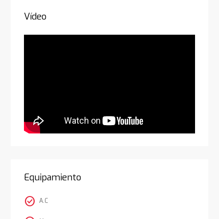
Vídeo
Equipamiento
check_circle
A.C