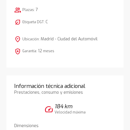
group
7
Plazas:
nest_eco_leaf
C
Etiqueta DGT:
location_on
Madrid - Ciudad del Automóvil
Ubicación:
local_police
12
Garantía:
meses
Información técnica adicional
Prestaciones, consumo y emisiones
184 km
speed
Velocidad máxima
Dimensiones