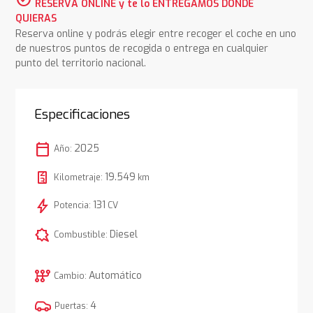
RESERVA ONLINE y te lo ENTREGAMOS DONDE
QUIERAS
Reserva online y podrás elegir entre recoger el coche en uno
de nuestros puntos de recogida o entrega en cualquier
punto del territorio nacional.
Especificaciones
calendar_today
2025
Año:
19.549
Kilometraje:
km
bolt
131
Potencia:
CV
comic_bubble
Diesel
Combustible:
auto_transmission
Automático
Cambio:
4
Puertas: