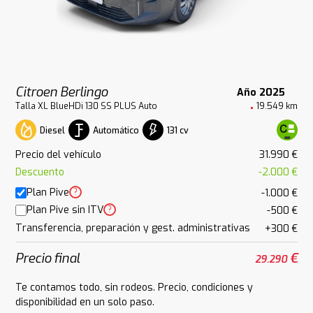
Citroen Berlingo
Año 2025
Talla XL BlueHDi 130 SS PLUS Auto
19.549 km
Diesel
Automático
131 cv
Precio del vehículo
31.990 €
Descuento
-2.000 €
Plan Pive
?
-1.000 €
Plan Pive sin ITV
?
-500 €
Transferencia, preparación y gest. administrativas
+300 €
Precio final
€
29.290
Te contamos todo, sin rodeos. Precio, condiciones y
disponibilidad en un solo paso.