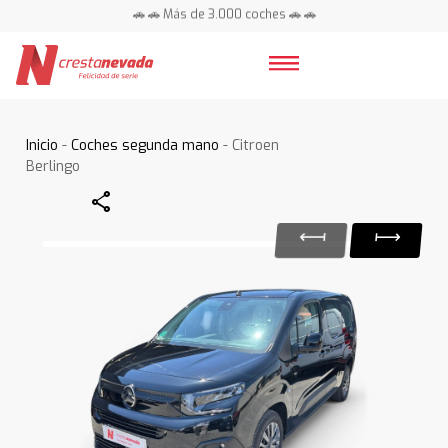
🚗 🚗 Más de 3.000 coches 🚗 🚗
📍 Centros en toda España ⭐
Inicio
-
Coches segunda mano
- Citroen
Berlingo
Share