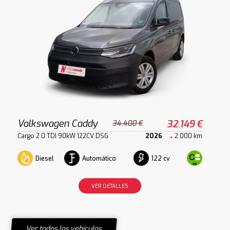
Volkswagen Caddy
32.149 €
34.400 €
Cargo 2.0 TDI 90kW 122CV DSG
2026
2.000 km
Diesel
Automático
122 cv
VER DETALLES
Ver todos los vehículos