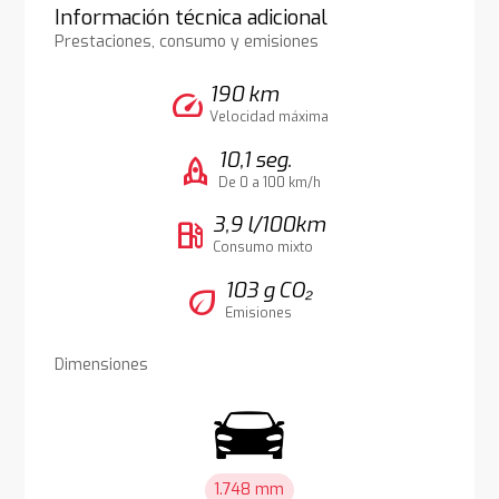
Información técnica adicional
Prestaciones, consumo y emisiones
190 km
speed
Velocidad máxima
10,1 seg.
rocket
De 0 a 100 km/h
3,9 l/100km
local_gas_station
Consumo mixto
103 g CO₂
eco
Emisiones
Dimensiones
1.748 mm