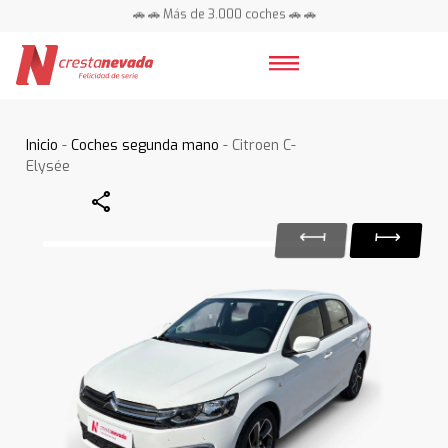
🚗 🚗 Más de 3.000 coches 🚗 🚗
📍 Centros en toda España ⭐
Inicio
-
Coches segunda mano
- Citroen C-
Elysée
Share