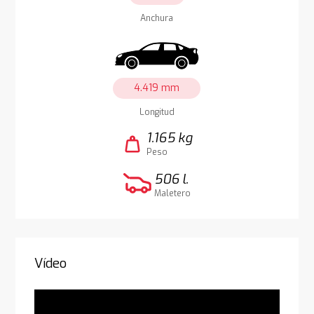
Anchura
4.419 mm
Longitud
1.165 kg
weight
Peso
506 l.
Maletero
Vídeo