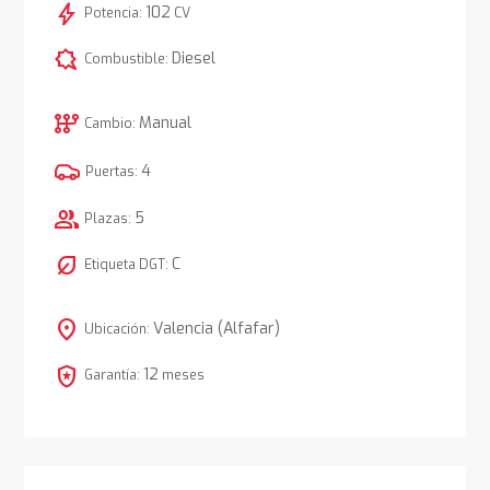
bolt
102
Potencia:
CV
comic_bubble
Diesel
Combustible:
auto_transmission
Manual
Cambio:
4
Puertas:
group
5
Plazas:
nest_eco_leaf
C
Etiqueta DGT:
location_on
Valencia (Alfafar)
Ubicación:
local_police
12
Garantía:
meses