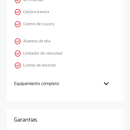
check_circle
4/5 Puertas
check_circle
Cámara trasera
check_circle
Control de crucero
check_circle
Asientos de tela
check_circle
Limitador de velocidad
check_circle
Llantas de aleación
Equipamiento completo
Garantías