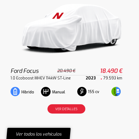
Ford Focus
18.490 €
20.490 €
1.0 Ecoboost MHEV 114kW ST-Line
2023
79.593 km
155 cv
Híbrido
Manual
VER DETALLES
Ver todos los vehículos