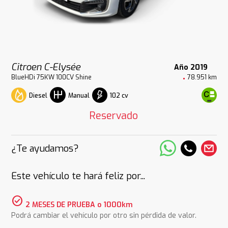
Citroen C-Elysée
Año 2019
BlueHDi 75KW 100CV Shine
78.951 km
Diesel
102 cv
Manual
Reservado
¿Te ayudamos?
Este vehículo te hará feliz por...
check_circle
2 MESES DE PRUEBA o 1000km
Podrá cambiar el vehículo por otro sin pérdida de valor.