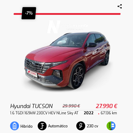
-7%
Hyundai TUCSON
27.990 €
29.990 €
1.6 TGDI 169kW 230CV HEV NLine Sky AT
2022
67.136 km
Automático
230 cv
Híbrido