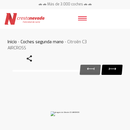
🚗 🚗 Más de 3.000 coches 🚗 🚗
📍 Centros en toda España ⭐
Inicio
-
Coches segunda mano
- Citroën C3
AIRCROSS
Share