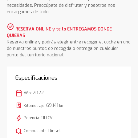
necesidades. Preocúpate de disfrutar y nosotros nos
encargamos de todo
check_circle
RESERVA ONLINE y te lo ENTREGAMOS DONDE
QUIERAS
Reserva online y podrás elegir entre recoger el coche en uno
de nuestros puntos de recogida o entrega en cualquier
punto del territorio nacional.
Especificaciones
calendar_today
2022
Año:
69.141
Kilometraje:
km
bolt
110
Potencia:
CV
comic_bubble
Diesel
Combustible: