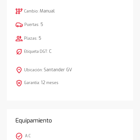
auto_transmission
Manual
Cambio:
5
Puertas:
group
5
Plazas:
nest_eco_leaf
C
Etiqueta DGT:
location_on
Santander GV
Ubicación:
local_police
12
Garantía:
meses
Equipamiento
check_circle
A.C