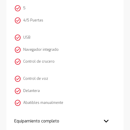
check_circle
5
check_circle
4/5 Puertas
check_circle
USB
check_circle
Navegador integrado
check_circle
Control de crucero
check_circle
Control de voz
check_circle
Delantera
check_circle
Abatibles manualmente
Equipamiento completo