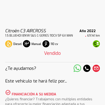
Citroën C3 AIRCROSS
Año 2022
1.5 BLUEHDI 81KW S&S C-SERIES 110CV 5P 6V MAN
69.141 km
Diesel
110 cv
Manual
Vendido
¿Te ayudamos?
Este vehículo te hará feliz por...
check_circle
FINANCIACIÓN A SU MEDIDA
¿Quieres financiar? Trabajamos con multiples entidades
para ofrecerte la mejor financiación adaptada a tus