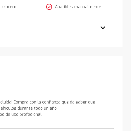
check_circle
e crucero
Abatibles manualmente
ncluida! Compra con la confianza que da saber que
ehículos durante todo un año.
los de uso profesional