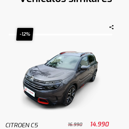
-12%
14.990
CITROEN C5
16.990