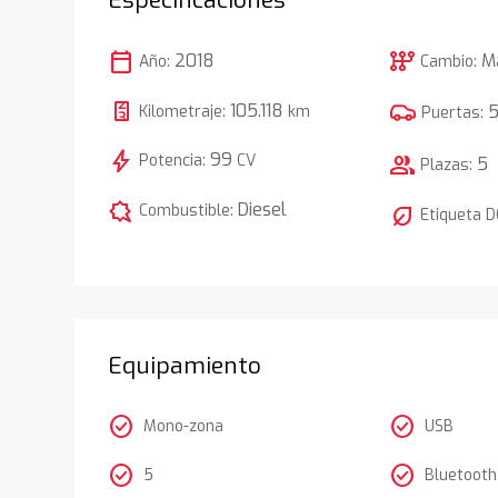
calendar_today
auto_transmission
2018
M
Año:
Cambio:
105.118
Kilometraje:
km
Puertas:
bolt
99
Potencia:
CV
group
5
Plazas:
comic_bubble
Diesel
Combustible:
nest_eco_leaf
Etiqueta 
Equipamiento
check_circle
check_circle
Mono-zona
USB
check_circle
check_circle
5
Bluetooth