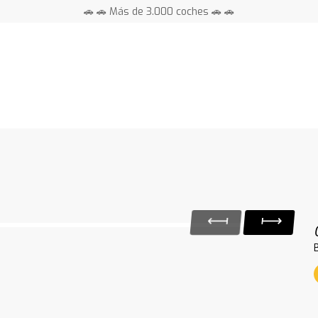
🚗 🚗 Más de 3.000 coches 🚗 🚗
📍 Centros en toda España ⭐