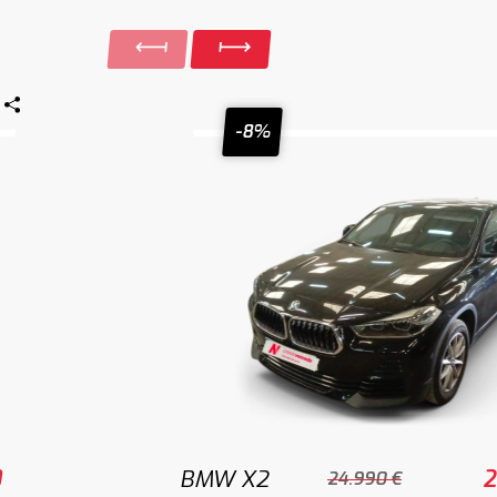
-8%
0
BMW X2
2
24.990 €