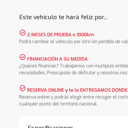
Este vehículo te hará feliz por...
check_circle
2 MESES DE PRUEBA o 1000km
Podrá cambiar el vehículo por otro sin pérdida de val
check_circle
FINANCIACIÓN A SU MEDIDA
¿Quieres financiar? Trabajamos con multiples entida
necesidades. Preocúpate de disfrutar y nosotros n
check_circle
RESERVA ONLINE y te lo ENTREGAMOS DONDE
Reserva online y podrás elegir entre recoger el coc
cualquier punto del territorio nacional.
Especificaciones