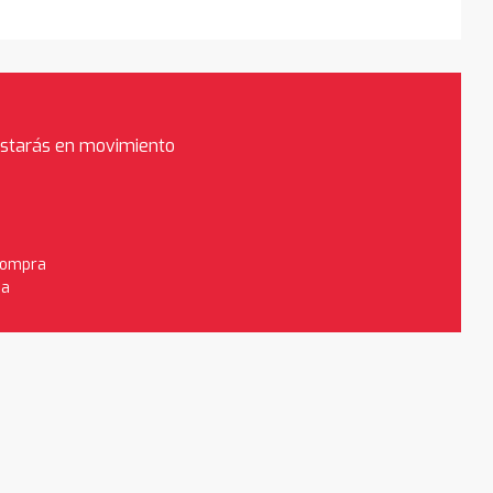
estarás en movimiento
 compra
da