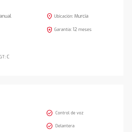
location_on
anual
Murcia
Ubicación:
local_police
12
5
Garantía:
meses
C
DGT:
check_circle
Control de voz
check_circle
Delantera