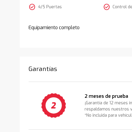
check_circle
check_circle
4/5 Puertas
Control d
Equipamiento completo
Garantías
2 meses de prueba
¡Garantía de 12 meses i
respaldamos nuestros v
*No incluida para vehícu