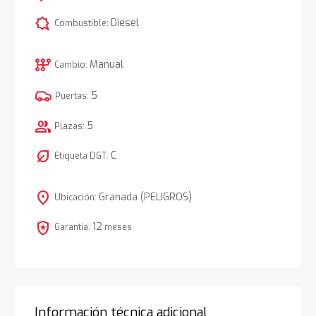
comic_bubble
Diesel
Combustible:
auto_transmission
Manual
Cambio:
5
Puertas:
group
5
Plazas:
nest_eco_leaf
C
Etiqueta DGT:
location_on
Granada (PELIGROS)
Ubicación:
local_police
12
Garantía:
meses
Información técnica adicional