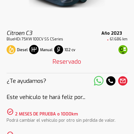
Citroen C3
Año 2023
BlueHDi 75KW 100CV SS CSeries
61.686 km
Diesel
102 cv
Manual
Reservado
¿Te ayudamos?
Este vehículo te hará feliz por...
check_circle
2 MESES DE PRUEBA o 1000km
Podrá cambiar el vehículo por otro sin pérdida de valor.