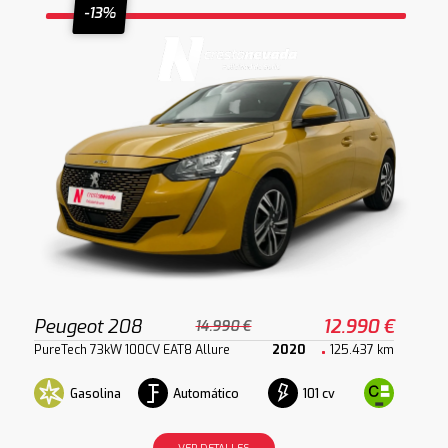
-13%
Peugeot 208
12.990 €
14.990 €
PureTech 73kW 100CV EAT8 Allure
2020
125.437 km
Gasolina
Automático
101 cv
VER DETALLES