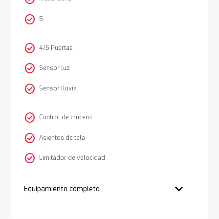
check_circle
5
check_circle
4/5 Puertas
check_circle
Sensor luz
check_circle
Sensor lluvia
check_circle
Control de crucero
check_circle
Asientos de tela
check_circle
Limitador de velocidad
Equipamiento completo