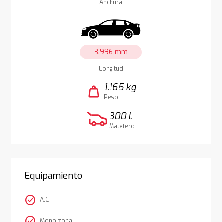
Anchura
3.996 mm
Longitud
1.165 kg
weight
Peso
300 l.
Maletero
Equipamiento
check_circle
A.C
check_circle
Mono-zona