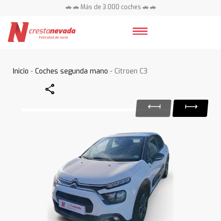
🚗 🚗 Más de 3.000 coches 🚗 🚗
📍 Centros en toda España ⭐
Inicio
-
Coches segunda mano
- Citroen C3
Share