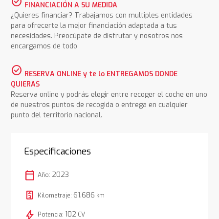
check_circle
FINANCIACIÓN A SU MEDIDA
¿Quieres financiar? Trabajamos con multiples entidades
para ofrecerte la mejor financiación adaptada a tus
necesidades. Preocúpate de disfrutar y nosotros nos
encargamos de todo
check_circle
RESERVA ONLINE y te lo ENTREGAMOS DONDE
QUIERAS
Reserva online y podrás elegir entre recoger el coche en uno
de nuestros puntos de recogida o entrega en cualquier
punto del territorio nacional.
Especificaciones
calendar_today
2023
Año:
61.686
Kilometraje:
km
bolt
102
Potencia:
CV