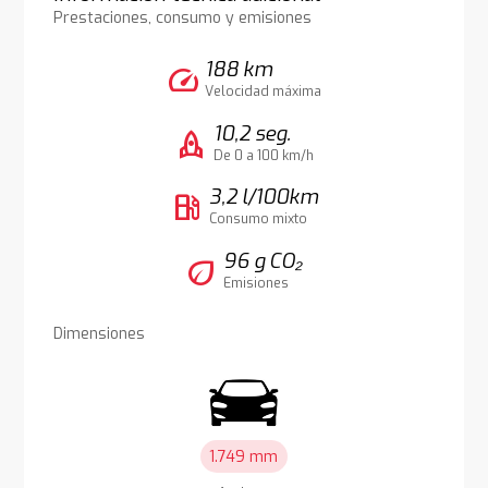
Prestaciones, consumo y emisiones
188 km
speed
Velocidad máxima
10,2 seg.
rocket
De 0 a 100 km/h
3,2 l/100km
local_gas_station
Consumo mixto
96 g CO₂
eco
Emisiones
Dimensiones
1.749 mm