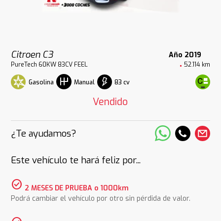
Citroen C3
Año 2019
PureTech 60KW 83CV FEEL
52.114 km
Gasolina
83 cv
Manual
Vendido
¿Te ayudamos?
Este vehículo te hará feliz por...
check_circle
2 MESES DE PRUEBA o 1000km
Podrá cambiar el vehículo por otro sin pérdida de valor.