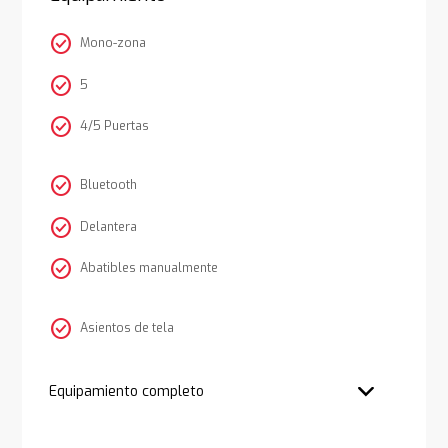
check_circle
Mono-zona
check_circle
5
check_circle
4/5 Puertas
check_circle
Bluetooth
check_circle
Delantera
check_circle
Abatibles manualmente
check_circle
Asientos de tela
Equipamiento completo