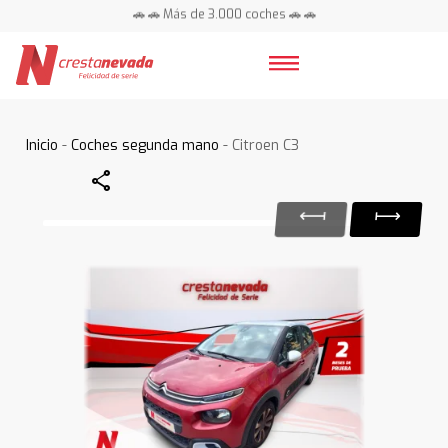
🚗 🚗 Más de 3.000 coches 🚗 🚗
📍 Centros en toda España ⭐
Inicio
-
Coches segunda mano
- Citroen C3
Share