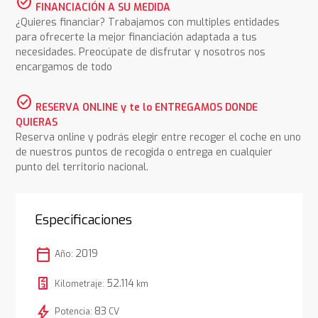
check_circle
FINANCIACIÓN A SU MEDIDA
¿Quieres financiar? Trabajamos con multiples entidades
para ofrecerte la mejor financiación adaptada a tus
necesidades. Preocúpate de disfrutar y nosotros nos
encargamos de todo
check_circle
RESERVA ONLINE y te lo ENTREGAMOS DONDE
QUIERAS
Reserva online y podrás elegir entre recoger el coche en uno
de nuestros puntos de recogida o entrega en cualquier
punto del territorio nacional.
Especificaciones
calendar_today
2019
Año:
52.114
Kilometraje:
km
bolt
83
Potencia:
CV