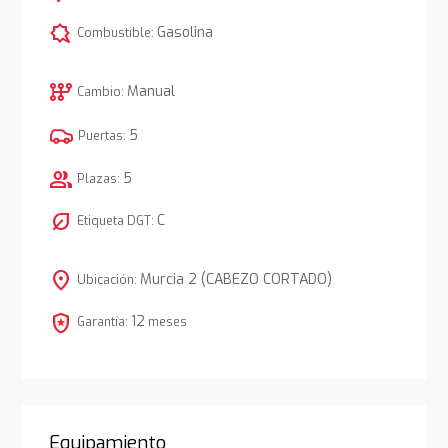
comic_bubble
Gasolina
Combustible:
auto_transmission
Manual
Cambio:
5
Puertas:
group
5
Plazas:
nest_eco_leaf
C
Etiqueta DGT:
location_on
Murcia 2 (CABEZO CORTADO)
Ubicación:
local_police
12
Garantía:
meses
Equipamiento