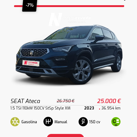
-7%
SEAT Ateca
25.000 €
26.750 €
1.5 TSI 110kW 150CV StSp Style XM
2023
36.954 km
Gasolina
150 cv
Manual