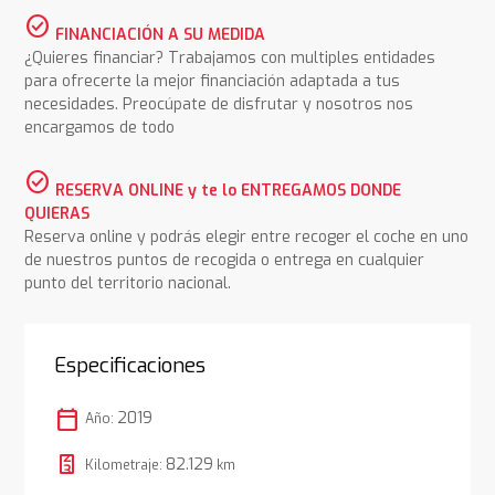
check_circle
FINANCIACIÓN A SU MEDIDA
¿Quieres financiar? Trabajamos con multiples entidades
para ofrecerte la mejor financiación adaptada a tus
necesidades. Preocúpate de disfrutar y nosotros nos
encargamos de todo
check_circle
RESERVA ONLINE y te lo ENTREGAMOS DONDE
QUIERAS
Reserva online y podrás elegir entre recoger el coche en uno
de nuestros puntos de recogida o entrega en cualquier
punto del territorio nacional.
Especificaciones
calendar_today
2019
Año:
82.129
Kilometraje:
km