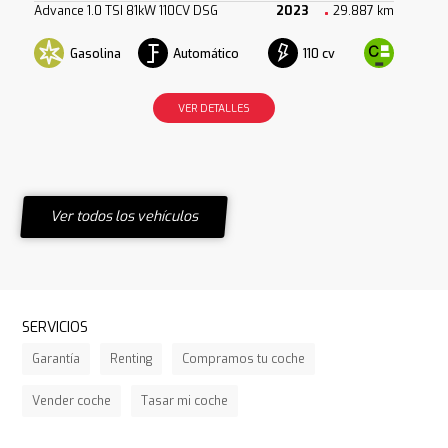
Advance 1.0 TSI 81kW 110CV DSG
2023
29.887 km
Gasolina
Automático
110 cv
VER DETALLES
Ver todos los vehículos
SERVICIOS
Garantía
Renting
Compramos tu coche
Vender coche
Tasar mi coche