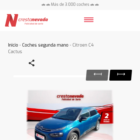
🚗 🚗 Más de 3.000 coches 🚗 🚗
📍 Centros en toda España ⭐
Inicio
-
Coches segunda mano
- Citroen C4
Cactus
Share