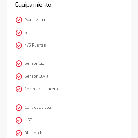
Equipamiento
check_circle
Mono-zona
check_circle
5
check_circle
4/5 Puertas
check_circle
Sensor luz
check_circle
Sensor lluvia
check_circle
Control de crucero
check_circle
Control de voz
check_circle
USB
check_circle
Bluetooth