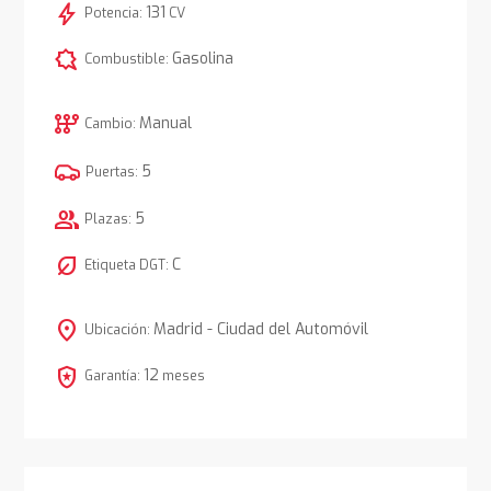
bolt
131
Potencia:
CV
comic_bubble
Gasolina
Combustible:
auto_transmission
Manual
Cambio:
5
Puertas:
group
5
Plazas:
nest_eco_leaf
C
Etiqueta DGT:
location_on
Madrid - Ciudad del Automóvil
Ubicación:
local_police
12
Garantía:
meses