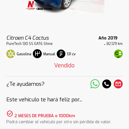
Citroen C4 Cactus
Año 2019
PureTech 130 SS EAT6 Shine
82.129 km
Gasolina
131 cv
Manual
Vendido
¿Te ayudamos?
Este vehículo te hará feliz por...
check_circle
2 MESES DE PRUEBA o 1000km
Podrá cambiar el vehículo por otro sin pérdida de valor.