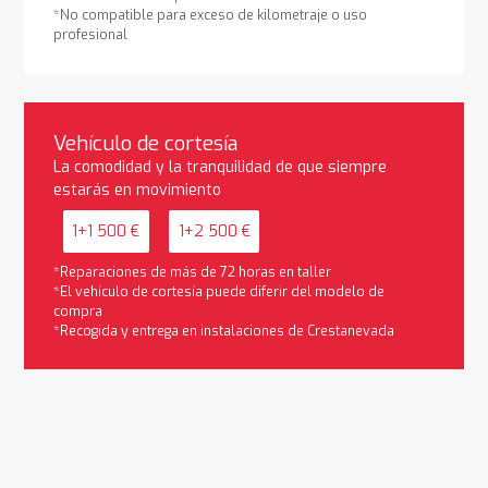
*No compatible para exceso de kilometraje o uso
profesional
Vehículo de cortesía
La comodidad y la tranquilidad de que siempre
estarás en movimiento
1+1 500 €
1+2 500 €
*Reparaciones de más de 72 horas en taller
*El vehículo de cortesía puede diferir del modelo de
compra
*Recogida y entrega en instalaciones de Crestanevada