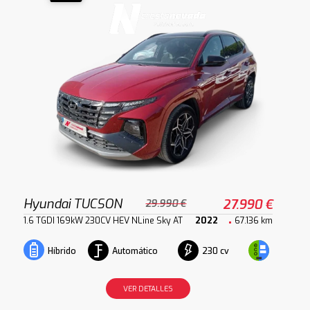
Hyundai TUCSON
27.990 €
29.990 €
1.6 TGDI 169kW 230CV HEV NLine Sky AT
2022
67.136 km
Automático
230 cv
Híbrido
VER DETALLES