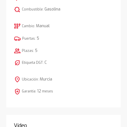
comic_bubble
Gasolina
Combustible:
auto_transmission
Manual
Cambio:
5
Puertas:
group
5
Plazas:
nest_eco_leaf
C
Etiqueta DGT:
location_on
Murcia
Ubicación:
local_police
12
Garantía:
meses
Vídeo