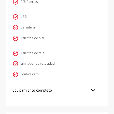
check_circle
4/5 Puertas
check_circle
USB
check_circle
Delantera
check_circle
Asientos de piel
check_circle
Asientos de tela
check_circle
Limitador de velocidad
check_circle
Control carril
Equipamiento completo