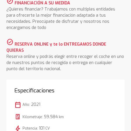
check_circle
FINANCIACIÓN A SU MEDIDA
¿Quieres financiar? Trabajamos con multiples entidades
para ofrecerte la mejor financiación adaptada a tus
necesidades. Preocúpate de disfrutar y nosotros nos
encargamos de todo
check_circle
RESERVA ONLINE y te lo ENTREGAMOS DONDE
QUIERAS
Reserva online y podrás elegir entre recoger el coche en uno
de nuestros puntos de recogida o entrega en cualquier
punto del territorio nacional.
Especificaciones
calendar_today
2021
Año:
59.584
Kilometraje:
km
bolt
101
Potencia:
CV