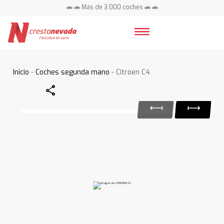
🚗 🚗 Más de 3.000 coches 🚗 🚗
📍 Centros en toda España ⭐
Inicio
-
Coches segunda mano
- Citroen C4
Share