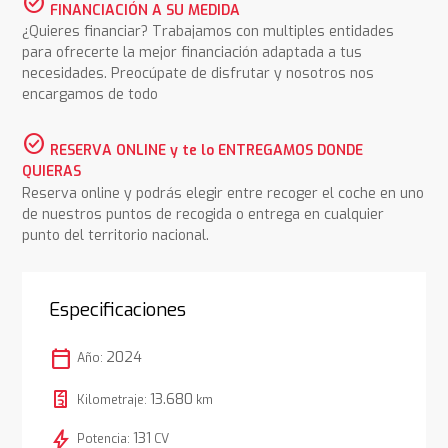
check_circle
FINANCIACIÓN A SU MEDIDA
¿Quieres financiar? Trabajamos con multiples entidades
para ofrecerte la mejor financiación adaptada a tus
necesidades. Preocúpate de disfrutar y nosotros nos
encargamos de todo
check_circle
RESERVA ONLINE y te lo ENTREGAMOS DONDE
QUIERAS
Reserva online y podrás elegir entre recoger el coche en uno
de nuestros puntos de recogida o entrega en cualquier
punto del territorio nacional.
Especificaciones
calendar_today
2024
Año:
13.680
Kilometraje:
km
bolt
131
Potencia:
CV