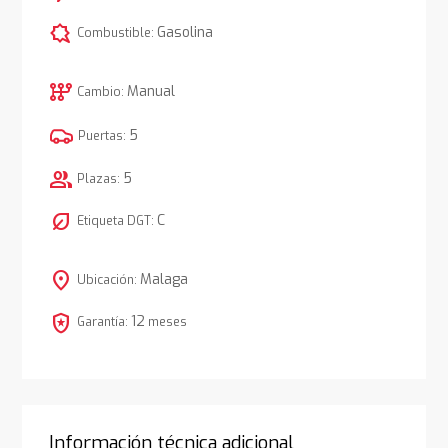
comic_bubble
Gasolina
Combustible:
auto_transmission
Manual
Cambio:
5
Puertas:
group
5
Plazas:
nest_eco_leaf
C
Etiqueta DGT:
location_on
Malaga
Ubicación:
local_police
12
Garantía:
meses
Información técnica adicional