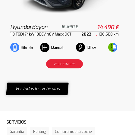
Hyundai Bayon
14.490 €
16.490 €
1.0 TGDI 74kW 100CV 48V Maxx DCT
2022
106.500 km
101 cv
Híbrido
Manual
VER DETALLES
Ver todos los vehículos
SERVICIOS
Garantía
Renting
Compramos tu coche