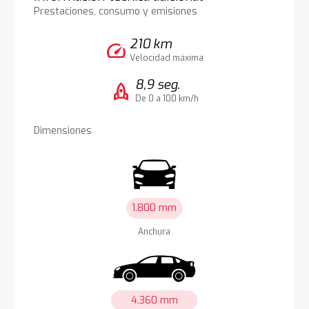
Prestaciones, consumo y emisiones
210 km
speed
Velocidad máxima
8,9 seg.
rocket
De 0 a 100 km/h
Dimensiones
1.800 mm
Anchura
4.360 mm