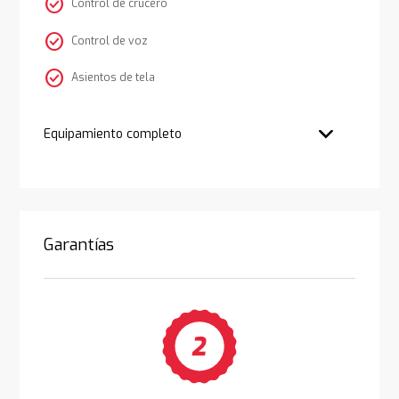
check_circle
Control de crucero
check_circle
Control de voz
check_circle
Asientos de tela
Equipamiento completo
Garantías