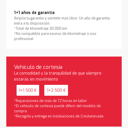
1+1 años de garantía
Amplía tu garantía y siéntete más libre. Un año de garantía
extra a tu disposición.
*Total de kilometraje 30.000 km
*No compatible para exceso de kilometraje o uso
profesional
Vehículo de cortesía
La comodidad y la tranquilidad de que siempre
estarás en movimiento
1+1 500 €
1+2 500 €
*Reparaciones de más de 72 horas en taller
*El vehículo de cortesía puede diferir del modelo de
compra
*Recogida y entrega en instalaciones de Crestanevada