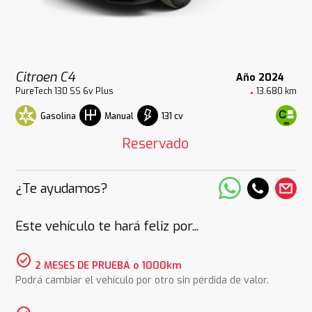
Citroen C4
Año 2024
PureTech 130 SS 6v Plus
13.680 km
Gasolina
131 cv
Manual
Reservado
¿Te ayudamos?
Este vehículo te hará feliz por...
check_circle
2 MESES DE PRUEBA o 1000km
Podrá cambiar el vehículo por otro sin pérdida de valor.