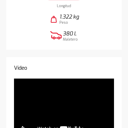
Longitud
1.322 kg
weight
Peso
380 l.
Maletero
Vídeo