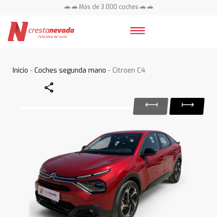
🚗 🚗 Más de 3.000 coches 🚗 🚗
📍 Centros en toda España ⭐
Inicio
-
Coches segunda mano
- Citroen C4
Share