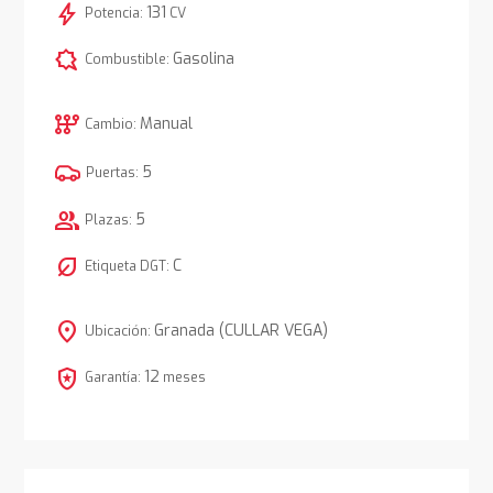
bolt
131
Potencia:
CV
comic_bubble
Gasolina
Combustible:
auto_transmission
Manual
Cambio:
5
Puertas:
group
5
Plazas:
nest_eco_leaf
C
Etiqueta DGT:
location_on
Granada (CULLAR VEGA)
Ubicación:
local_police
12
Garantía:
meses