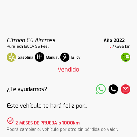
Citroen C5 Aircross
Año 2022
PureTech 130CV SS Feel
77.366 km
Gasolina
131 cv
Manual
Vendido
¿Te ayudamos?
Este vehículo te hará feliz por...
check_circle
2 MESES DE PRUEBA o 1000km
Podrá cambiar el vehículo por otro sin pérdida de valor.