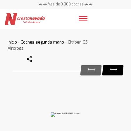
🚗 🚗 Más de 3.000 coches 🚗 🚗
📍 Centros en toda España ⭐
Inicio
-
Coches segunda mano
- Citroen C5
Aircross
Share