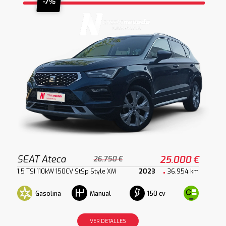
-7%
SEAT Ateca
25.000 €
26.750 €
1.5 TSI 110kW 150CV StSp Style XM
2023
36.954 km
Gasolina
150 cv
Manual
VER DETALLES