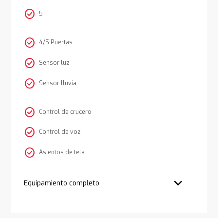
check_circle
5
check_circle
4/5 Puertas
check_circle
Sensor luz
check_circle
Sensor lluvia
check_circle
Control de crucero
check_circle
Control de voz
check_circle
Asientos de tela
Equipamiento completo