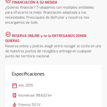
check_circle
FINANCIACIÓN A SU MEDIDA
¿Quieres financiar? Trabajamos con multiples entidades
para ofrecerte la mejor financiación adaptada a tus
necesidades. Preocúpate de disfrutar y nosotros nos
encargamos de todo
check_circle
RESERVA ONLINE y te lo ENTREGAMOS DONDE
QUIERAS
Reserva online y podrás elegir entre recoger el coche en uno
de nuestros puntos de recogida o entrega en cualquier
punto del territorio nacional.
Especificaciones
calendar_today
2015
Año:
98.632
Kilometraje:
km
bolt
92
Potencia:
CV