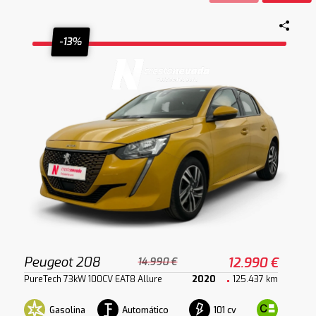
-13%
Peugeot 208
12.990 €
14.990 €
PureTech 73kW 100CV EAT8 Allure
2020
125.437 km
Gasolina
Automático
101 cv