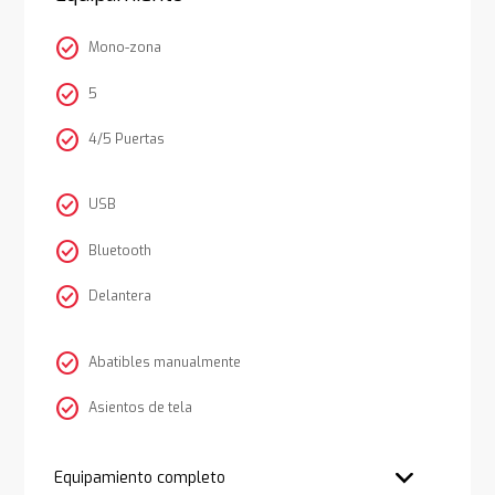
check_circle
Mono-zona
check_circle
5
check_circle
4/5 Puertas
check_circle
USB
check_circle
Bluetooth
check_circle
Delantera
check_circle
Abatibles manualmente
check_circle
Asientos de tela
Equipamiento completo