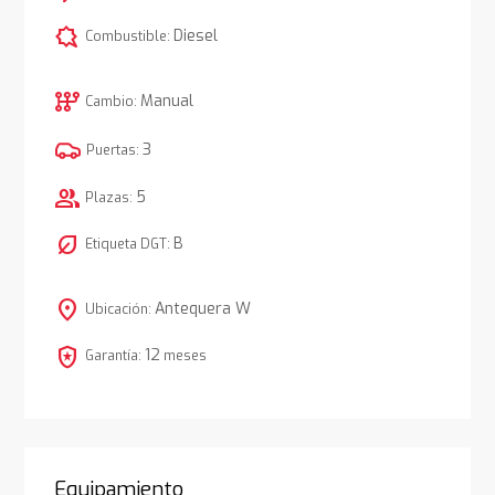
comic_bubble
Diesel
Combustible:
auto_transmission
Manual
Cambio:
3
Puertas:
group
5
Plazas:
nest_eco_leaf
B
Etiqueta DGT:
location_on
Antequera W
Ubicación:
local_police
12
Garantía:
meses
Equipamiento