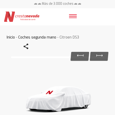
🚗 🚗 Más de 3.000 coches 🚗 🚗
📍 Centros en toda España ⭐
Inicio
-
Coches segunda mano
- Citroen DS3
Share