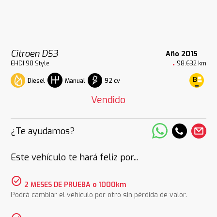
Citroen DS3
Año 2015
EHDI 90 Style
98.632 km
Diesel
92 cv
Manual
Vendido
¿Te ayudamos?
Este vehículo te hará feliz por...
check_circle
2 MESES DE PRUEBA o 1000km
Podrá cambiar el vehículo por otro sin pérdida de valor.