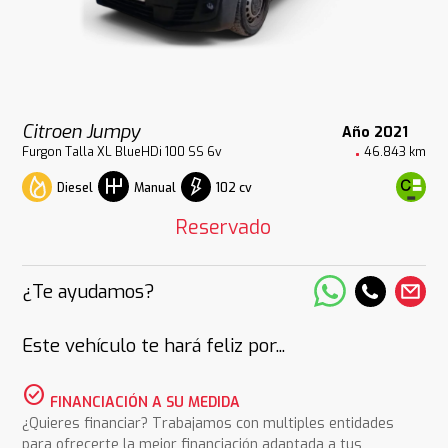
Citroen Jumpy
Año 2021
Furgon Talla XL BlueHDi 100 SS 6v
46.843 km
Diesel
102 cv
Manual
Reservado
¿Te ayudamos?
Este vehículo te hará feliz por...
check_circle
FINANCIACIÓN A SU MEDIDA
¿Quieres financiar? Trabajamos con multiples entidades
para ofrecerte la mejor financiación adaptada a tus