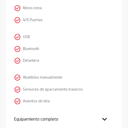
check_circle
Mono-zona
check_circle
4/5 Puertas
check_circle
USB
check_circle
Bluetooth
check_circle
Delantera
check_circle
Abatibles manualmente
check_circle
Sensores de aparcamiento traseros
check_circle
Asientos de tela
Equipamiento completo