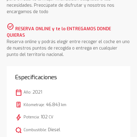
necesidades. Preocúpate de disfrutar y nosotros nos
encargamos de todo
check_circle
RESERVA ONLINE y te lo ENTREGAMOS DONDE
QUIERAS
Reserva online y podrás elegir entre recoger el coche en uno
de nuestros puntos de recogida o entrega en cualquier
punto del territorio nacional.
Especificaciones
calendar_today
2021
Año:
46.843
Kilometraje:
km
bolt
102
Potencia:
CV
comic_bubble
Diesel
Combustible: