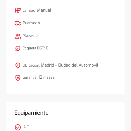
auto_transmission
Manual
Cambio:
4
Puertas:
group
2
Plazas:
nest_eco_leaf
C
Etiqueta DGT:
location_on
Madrid - Ciudad del Automóvil
Ubicación:
local_police
12
Garantía:
meses
Equipamiento
check_circle
A.C