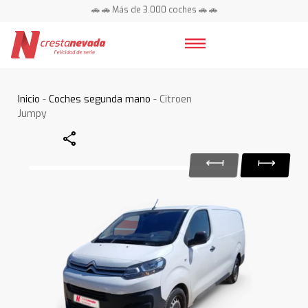
🚗 🚗 Más de 3.000 coches 🚗 🚗
📍 Centros en toda España ⭐
Inicio
-
Coches segunda mano
- Citroen
Jumpy
Share