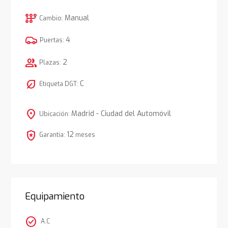
auto_transmission
Manual
Cambio:
4
Puertas:
group
2
Plazas:
nest_eco_leaf
C
Etiqueta DGT:
location_on
Madrid - Ciudad del Automóvil
Ubicación:
local_police
12
Garantía:
meses
Equipamiento
check_circle
A.C