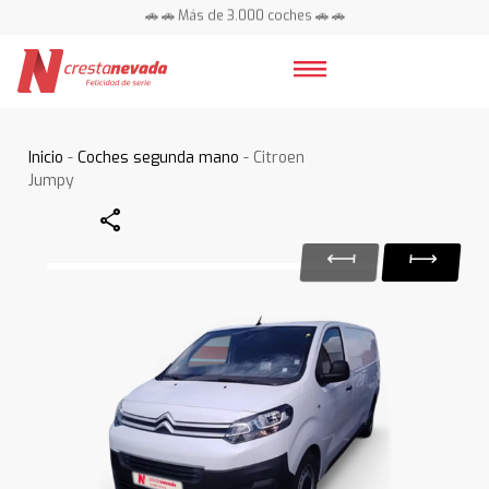
🚗 🚗 Más de 3.000 coches 🚗 🚗
📍 Centros en toda España ⭐
Inicio
-
Coches segunda mano
- Citroen
Jumpy
Share