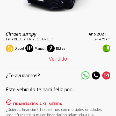
Citroen Jumpy
Año 2021
Talla XL BlueHDi 120 SS 6v Club
24.479 km
Diesel
102 cv
Manual
Vendido
¿Te ayudamos?
Este vehículo te hará feliz por...
check_circle
FINANCIACIÓN A SU MEDIDA
¿Quieres financiar? Trabajamos con multiples entidades
para ofrecerte la mejor financiación adaptada a tus