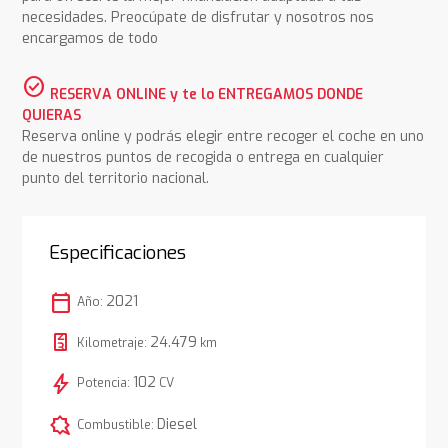
necesidades. Preocúpate de disfrutar y nosotros nos
encargamos de todo
check_circle
RESERVA ONLINE y te lo ENTREGAMOS DONDE
QUIERAS
Reserva online y podrás elegir entre recoger el coche en uno
de nuestros puntos de recogida o entrega en cualquier
punto del territorio nacional.
Especificaciones
calendar_today
2021
Año:
24.479
Kilometraje:
km
bolt
102
Potencia:
CV
comic_bubble
Diesel
Combustible: