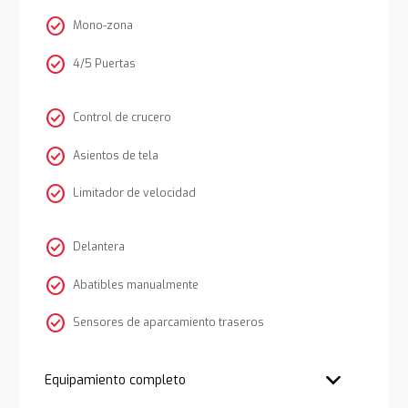
check_circle
Mono-zona
check_circle
4/5 Puertas
check_circle
Control de crucero
check_circle
Asientos de tela
check_circle
Limitador de velocidad
check_circle
Delantera
check_circle
Abatibles manualmente
check_circle
Sensores de aparcamiento traseros
Equipamiento completo