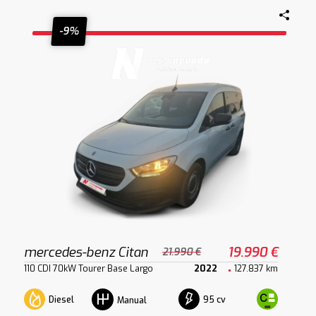
-9%
mercedes-benz Citan
19.990 €
21.990 €
110 CDI 70kW Tourer Base Largo
2022
127.837 km
Diesel
95 cv
Manual