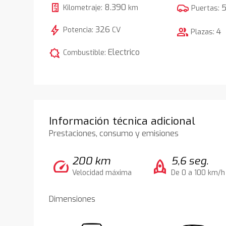
8.390
Kilometraje:
km
Puertas:
bolt
326
Potencia:
CV
group
4
Plazas:
comic_bubble
Electrico
Combustible:
Información técnica adicional
Prestaciones, consumo y emisiones
200 km
5,6 seg.
speed
rocket
Velocidad máxima
De 0 a 100 km/h
Dimensiones