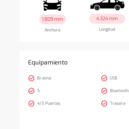
4.324 mm
1.809 mm
Longitud
Anchura
Equipamiento
check_circle
check_circle
Bi-zona
USB
check_circle
check_circle
5
Bluetooth
check_circle
check_circle
4/5 Puertas
Trasera