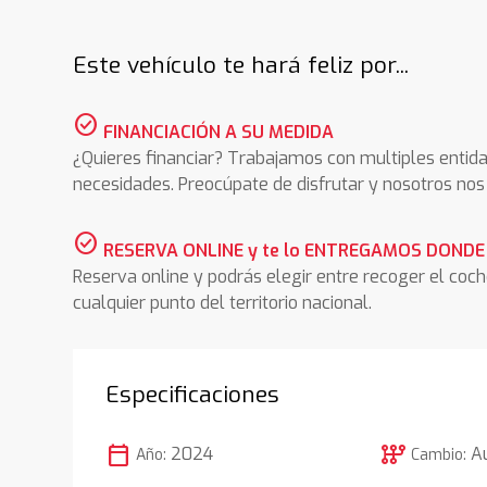
Este vehículo te hará feliz por...
check_circle
FINANCIACIÓN A SU MEDIDA
¿Quieres financiar? Trabajamos con multiples entida
necesidades. Preocúpate de disfrutar y nosotros n
check_circle
RESERVA ONLINE y te lo ENTREGAMOS DONDE
Reserva online y podrás elegir entre recoger el coc
cualquier punto del territorio nacional.
Especificaciones
calendar_today
auto_transmission
2024
A
Año:
Cambio: