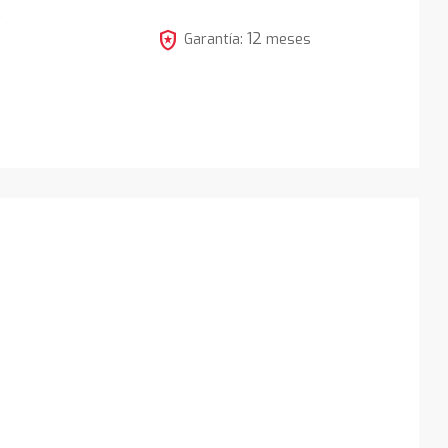
5
local_police
12
Garantía:
meses