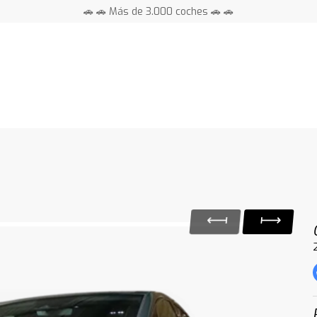
🚗 🚗 Más de 3.000 coches 🚗 🚗
📍 Centros en toda España ⭐