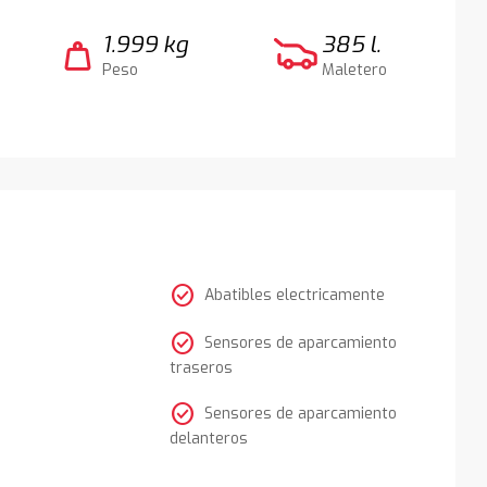
1.999 kg
385 l.
weight
Peso
Maletero
check_circle
Abatibles electricamente
check_circle
Sensores de aparcamiento
traseros
check_circle
Sensores de aparcamiento
delanteros