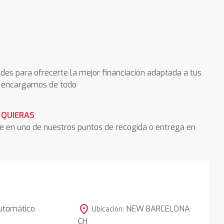
des para ofrecerte la mejor financiación adaptada a tus
os encargamos de todo
 QUIERAS
he en uno de nuestros puntos de recogida o entrega en
location_on
utomático
NEW BARCELONA
Ubicación:
CH