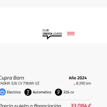
Cupra Born
Año 2024
240kW 326 CV 79kWh VZ
8.390 km
Automático
326 cv
Electrico
Precio sujeto a financiación
33.084 €