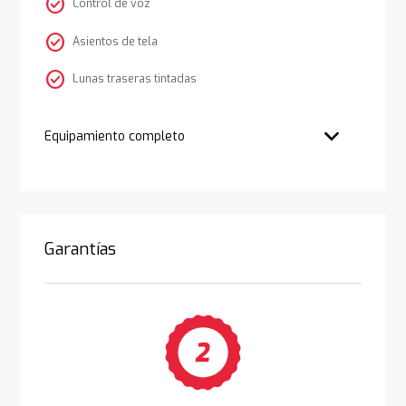
check_circle
Control de voz
check_circle
Asientos de tela
check_circle
Lunas traseras tintadas
Equipamiento completo
Garantías