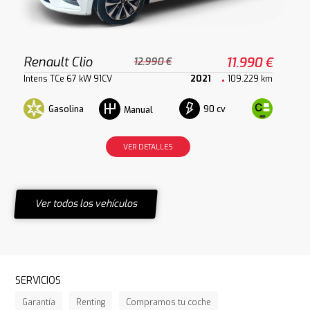
Renault Clio
11.990 €
12.990 €
Intens TCe 67 kW 91CV
2021
109.229 km
Gasolina
90 cv
Manual
VER DETALLES
Ver todos los vehículos
SERVICIOS
Garantía
Renting
Compramos tu coche