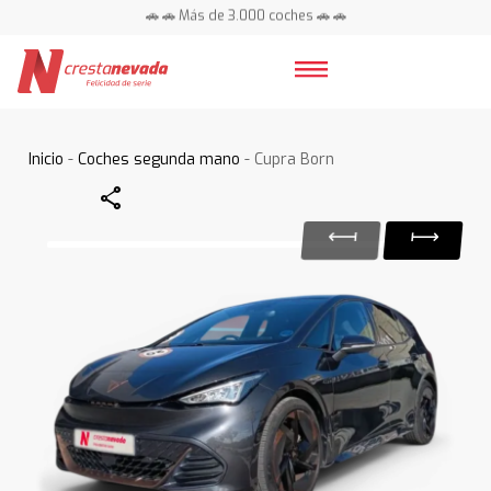
🚗 🚗 Más de 3.000 coches 🚗 🚗
📍 Centros en toda España ⭐
Inicio
-
Coches segunda mano
- Cupra Born
Share