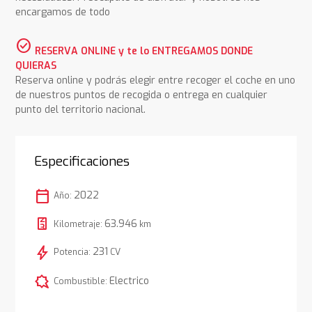
encargamos de todo
check_circle
RESERVA ONLINE y te lo ENTREGAMOS DONDE
QUIERAS
Reserva online y podrás elegir entre recoger el coche en uno
de nuestros puntos de recogida o entrega en cualquier
punto del territorio nacional.
Especificaciones
calendar_today
2022
Año:
63.946
Kilometraje:
km
bolt
231
Potencia:
CV
comic_bubble
Electrico
Combustible: