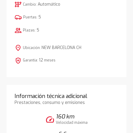
auto_transmission
Automático
Cambio:
5
Puertas:
group
5
Plazas:
location_on
NEW BARCELONA CH
Ubicación:
local_police
12
Garantía:
meses
Información técnica adicional
Prestaciones, consumo y emisiones
160 km
speed
Velocidad máxima