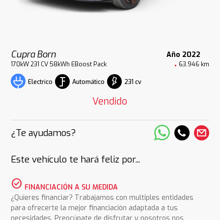
Cupra Born
Año 2022
170kW 231 CV 58kWh EBoost Pack
63.946 km
Automático
231 cv
Electrico
Vendido
¿Te ayudamos?
Este vehículo te hará feliz por...
check_circle
FINANCIACIÓN A SU MEDIDA
¿Quieres financiar? Trabajamos con multiples entidades
para ofrecerte la mejor financiación adaptada a tus
necesidades. Preocúpate de disfrutar y nosotros nos