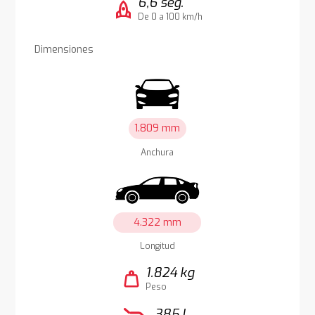
6,6 seg.
rocket
De 0 a 100 km/h
Dimensiones
1.809 mm
Anchura
4.322 mm
Longitud
1.824 kg
weight
Peso
385 l.