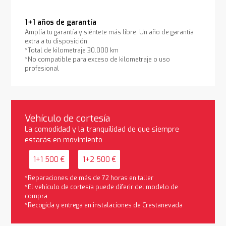
1+1 años de garantía
Amplía tu garantía y siéntete más libre. Un año de garantía
extra a tu disposición.
*Total de kilometraje 30.000 km
*No compatible para exceso de kilometraje o uso
profesional
Vehículo de cortesía
La comodidad y la tranquilidad de que siempre
estarás en movimiento
1+1 500 €
1+2 500 €
*Reparaciones de más de 72 horas en taller
*El vehículo de cortesía puede diferir del modelo de
compra
*Recogida y entrega en instalaciones de Crestanevada