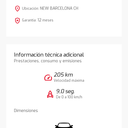
location_on
NEW BARCELONA CH
Ubicación:
local_police
12
Garantía:
meses
Información técnica adicional
Prestaciones, consumo y emisiones
205 km
speed
Velocidad máxima
9,0 seg.
rocket
De 0 a 100 km/h
Dimensiones