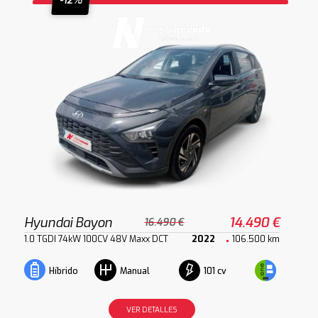
-12%
Hyundai Bayon
14.490 €
16.490 €
1.0 TGDI 74kW 100CV 48V Maxx DCT
2022
106.500 km
101 cv
Híbrido
Manual
VER DETALLES