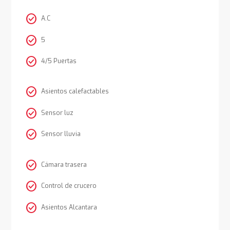
check_circle
A.C
check_circle
5
check_circle
4/5 Puertas
check_circle
Asientos calefactables
check_circle
Sensor luz
check_circle
Sensor lluvia
check_circle
Cámara trasera
check_circle
Control de crucero
check_circle
Asientos Alcantara