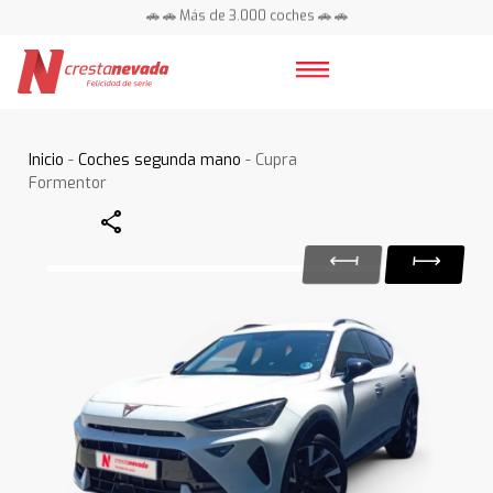
🚗 🚗 Más de 3.000 coches 🚗 🚗
📍 Centros en toda España ⭐
Inicio
-
Coches segunda mano
- Cupra
Formentor
Share