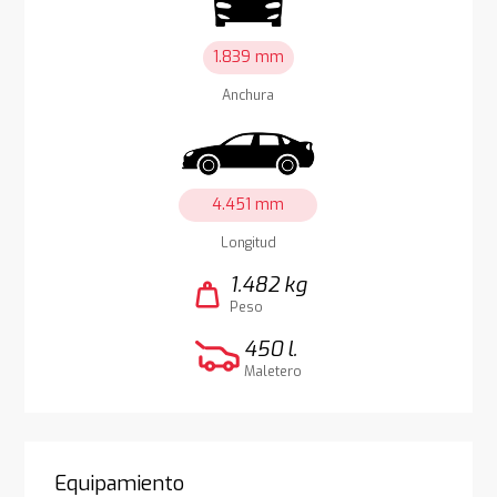
1.839 mm
Anchura
4.451 mm
Longitud
1.482 kg
weight
Peso
450 l.
Maletero
Equipamiento