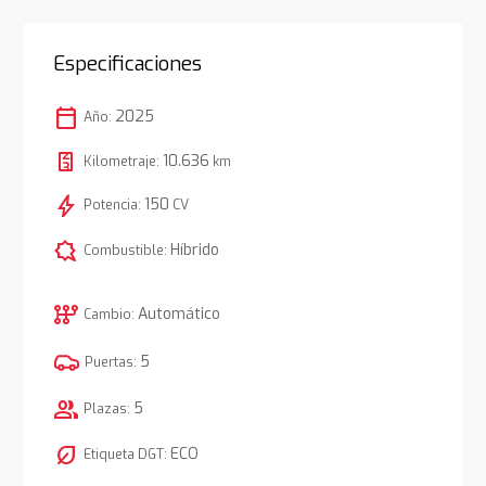
Especificaciones
calendar_today
2025
Año:
10.636
Kilometraje:
km
bolt
150
Potencia:
CV
comic_bubble
Híbrido
Combustible:
auto_transmission
Automático
Cambio:
5
Puertas:
group
5
Plazas:
nest_eco_leaf
ECO
Etiqueta DGT: