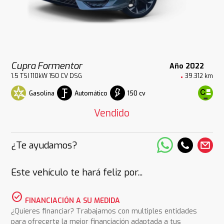
Cupra Formentor
Año 2022
1.5 TSI 110kW 150 CV DSG
39.312 km
Gasolina
Automático
150 cv
Vendido
¿Te ayudamos?
Este vehículo te hará feliz por...
check_circle
FINANCIACIÓN A SU MEDIDA
¿Quieres financiar? Trabajamos con multiples entidades
para ofrecerte la mejor financiación adaptada a tus