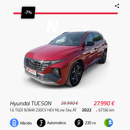
-7%
Hyundai TUCSON
27.990 €
29.990 €
1.6 TGDI 169kW 230CV HEV NLine Sky AT
2022
67.136 km
Automático
230 cv
Híbrido