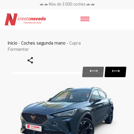
🚗 🚗 Más de 3.000 coches 🚗 🚗
📍 Centros en toda España ⭐
Inicio
-
Coches segunda mano
- Cupra
Formentor
Share