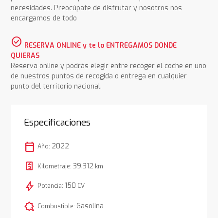
necesidades. Preocúpate de disfrutar y nosotros nos
encargamos de todo
check_circle
RESERVA ONLINE y te lo ENTREGAMOS DONDE
QUIERAS
Reserva online y podrás elegir entre recoger el coche en uno
de nuestros puntos de recogida o entrega en cualquier
punto del territorio nacional.
Especificaciones
calendar_today
2022
Año:
39.312
Kilometraje:
km
bolt
150
Potencia:
CV
comic_bubble
Gasolina
Combustible: