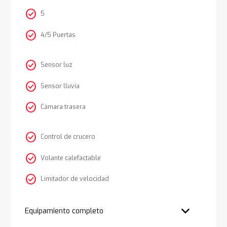
check_circle
5
check_circle
4/5 Puertas
check_circle
Sensor luz
check_circle
Sensor lluvia
check_circle
Cámara trasera
check_circle
Control de crucero
check_circle
Volante calefactable
check_circle
Limitador de velocidad
Equipamiento completo