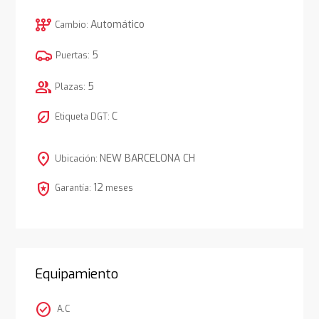
auto_transmission
Automático
Cambio:
5
Puertas:
group
5
Plazas:
nest_eco_leaf
C
Etiqueta DGT:
location_on
NEW BARCELONA CH
Ubicación:
local_police
12
Garantía:
meses
Equipamiento
check_circle
A.C