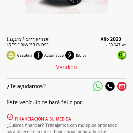
Cupra Formentor
Año 2023
1.5 TSI 110kW 150 CV DSG
63.647 km
Gasolina
Automático
150 cv
Vendido
¿Te ayudamos?
Este vehículo te hará feliz por...
check_circle
FINANCIACIÓN A SU MEDIDA
¿Quieres financiar? Trabajamos con multiples entidades
para ofrecerte la mejor financiación adaptada a tus