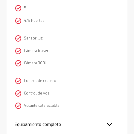
check_circle
5
check_circle
4/5 Puertas
check_circle
Sensor luz
check_circle
Cámara trasera
check_circle
Cámara 360º
check_circle
Control de crucero
check_circle
Control de voz
check_circle
Volante calefactable
Equipamiento completo