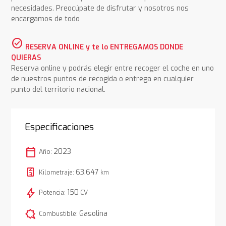
necesidades. Preocúpate de disfrutar y nosotros nos
encargamos de todo
check_circle
RESERVA ONLINE y te lo ENTREGAMOS DONDE
QUIERAS
Reserva online y podrás elegir entre recoger el coche en uno
de nuestros puntos de recogida o entrega en cualquier
punto del territorio nacional.
Especificaciones
calendar_today
2023
Año:
63.647
Kilometraje:
km
bolt
150
Potencia:
CV
comic_bubble
Gasolina
Combustible: