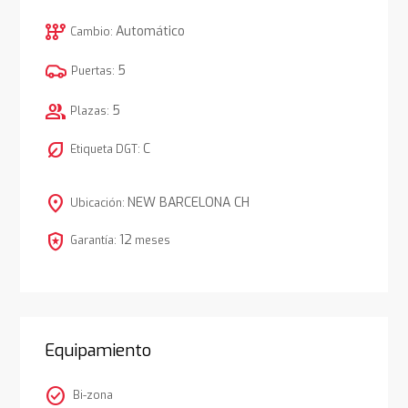
auto_transmission
Automático
Cambio:
5
Puertas:
group
5
Plazas:
nest_eco_leaf
C
Etiqueta DGT:
location_on
NEW BARCELONA CH
Ubicación:
local_police
12
Garantía:
meses
Equipamiento
check_circle
Bi-zona