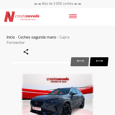
🚗 🚗 Más de 3.000 coches 🚗 🚗
📍 Centros en toda España ⭐
Inicio
-
Coches segunda mano
- Cupra
Formentor
Share