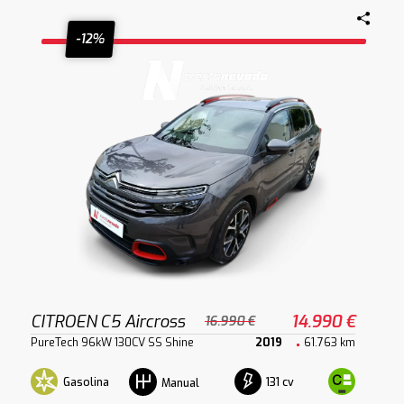
-12%
CITROEN C5 Aircross
14.990 €
16.990 €
PureTech 96kW 130CV SS Shine
2019
61.763 km
Gasolina
131 cv
Manual