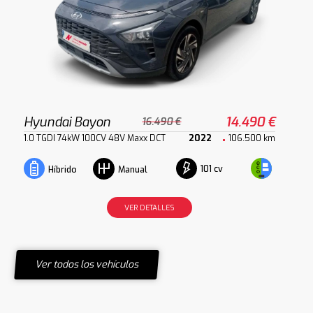
Hyundai Bayon
14.490 €
16.490 €
1.0 TGDI 74kW 100CV 48V Maxx DCT
2022
106.500 km
101 cv
Híbrido
Manual
VER DETALLES
Ver todos los vehículos