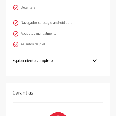
check_circle
Delantera
check_circle
Navegador carplay o android auto
check_circle
Abatibles manualmente
check_circle
Asientos de piel
Equipamiento completo
Garantías