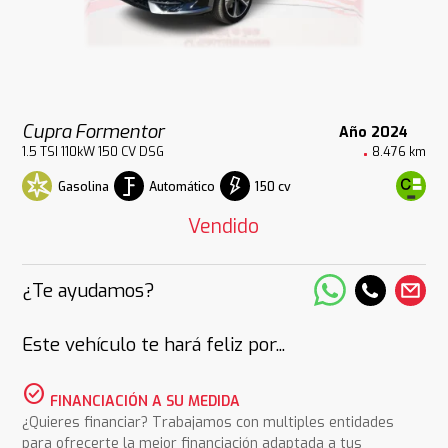
Cupra Formentor
Año 2024
1.5 TSI 110kW 150 CV DSG
8.476 km
Gasolina
Automático
150 cv
Vendido
¿Te ayudamos?
Este vehículo te hará feliz por...
check_circle
FINANCIACIÓN A SU MEDIDA
¿Quieres financiar? Trabajamos con multiples entidades
para ofrecerte la mejor financiación adaptada a tus