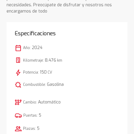
necesidades. Preocúpate de disfrutar y nosotros nos
encargamos de todo
Especificaciones
calendar_today
2024
Año:
8.476
Kilometraje:
km
bolt
150
Potencia:
CV
comic_bubble
Gasolina
Combustible:
auto_transmission
Automático
Cambio:
5
Puertas:
group
5
Plazas: