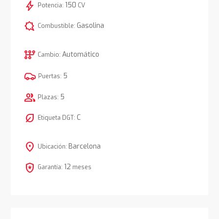
bolt
150
Potencia:
CV
comic_bubble
Gasolina
Combustible:
auto_transmission
Automático
Cambio:
5
Puertas:
group
5
Plazas:
nest_eco_leaf
C
Etiqueta DGT:
location_on
Barcelona
Ubicación:
local_police
12
Garantía:
meses