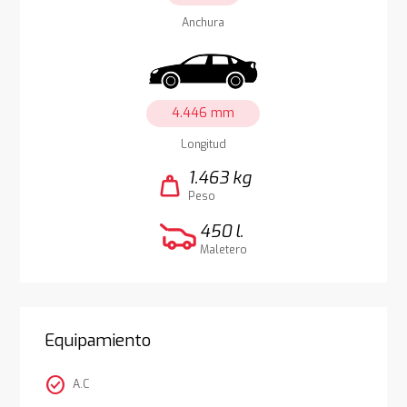
Anchura
4.446 mm
Longitud
1.463 kg
weight
Peso
450 l.
Maletero
Equipamiento
check_circle
A.C