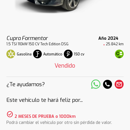
Cupra Formentor
Año 2024
1.5 TSI 110kW 150 CV Tech Edition DSG
25.842 km
Gasolina
Automático
150 cv
Vendido
¿Te ayudamos?
Este vehículo te hará feliz por...
check_circle
2 MESES DE PRUEBA o 1000km
Podrá cambiar el vehículo por otro sin pérdida de valor.