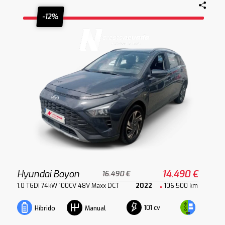
-12%
Hyundai Bayon
14.490 €
16.490 €
1.0 TGDI 74kW 100CV 48V Maxx DCT
2022
106.500 km
101 cv
Híbrido
Manual