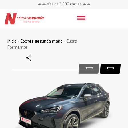
🚗 🚗 Más de 3.000 coches 🚗 🚗
📍 Centros en toda España ⭐
Inicio
-
Coches segunda mano
- Cupra
Formentor
Share