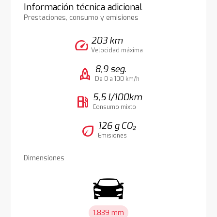
Información técnica adicional
Prestaciones, consumo y emisiones
203 km
speed
Velocidad máxima
8,9 seg.
rocket
De 0 a 100 km/h
5,5 l/100km
local_gas_station
Consumo mixto
126 g CO₂
eco
Emisiones
Dimensiones
1.839 mm