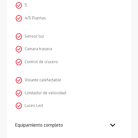
check_circle
5
check_circle
4/5 Puertas
check_circle
Sensor luz
check_circle
Cámara trasera
check_circle
Control de crucero
check_circle
Volante calefactable
check_circle
Limitador de velocidad
check_circle
Luces Led
Equipamiento completo