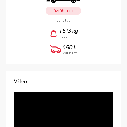
4.446 mm
Longitud
1.513 kg
weight
Peso
450 l.
Maletero
Vídeo