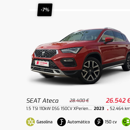
-7%
SEAT Ateca
26.542 
28.400 €
1.5 TSI 110kW DSG 150CV XPerience XM
2023
52.464 k
Gasolina
Automático
150 cv