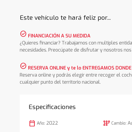
Este vehículo te hará feliz por...
check_circle
FINANCIACIÓN A SU MEDIDA
¿Quieres financiar? Trabajamos con multiples entida
necesidades. Preocúpate de disfrutar y nosotros n
check_circle
RESERVA ONLINE y te lo ENTREGAMOS DONDE
Reserva online y podrás elegir entre recoger el coc
cualquier punto del territorio nacional.
Especificaciones
calendar_today
auto_transmission
2022
A
Año:
Cambio: