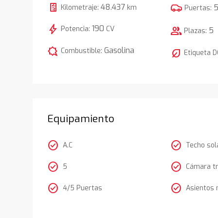
48.437
Kilometraje:
km
Puertas:
bolt
190
Potencia:
CV
group
5
Plazas:
comic_bubble
Gasolina
Combustible:
nest_eco_leaf
Etiqueta 
Equipamiento
check_circle
check_circle
A.C
Techo sol
check_circle
check_circle
5
Cámara t
check_circle
check_circle
4/5 Puertas
Asientos 