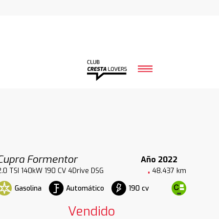
Cupra Formentor
Año 2022
2.0 TSI 140kW 190 CV 4Drive DSG
48.437 km
Gasolina
Automático
190 cv
Vendido