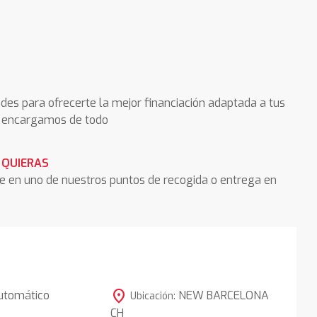
des para ofrecerte la mejor financiación adaptada a tus
os encargamos de todo
 QUIERAS
he en uno de nuestros puntos de recogida o entrega en
location_on
utomático
NEW BARCELONA
Ubicación:
CH