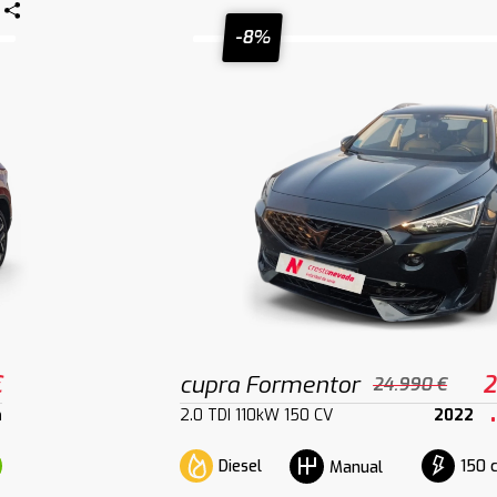
-8%
€
cupra Formentor
2
24.990 €
m
2.0 TDI 110kW 150 CV
2022
Diesel
150 
Manual