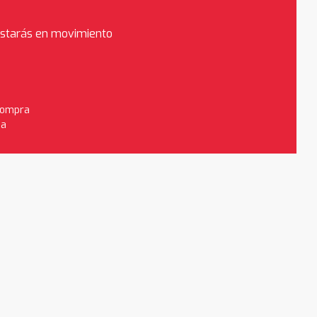
estarás en movimiento
 compra
da