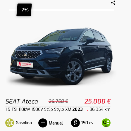
-7%
SEAT Ateca
25.000 €
26.750 €
1.5 TSI 110kW 150CV StSp Style XM
2023
36.954 km
Gasolina
150 cv
Manual