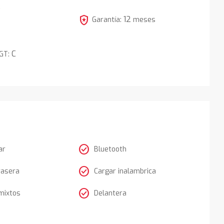
5
local_police
12
Garantía:
meses
C
DGT:
check_circle
ar
Bluetooth
check_circle
rasera
Cargar inalambrica
check_circle
mixtos
Delantera