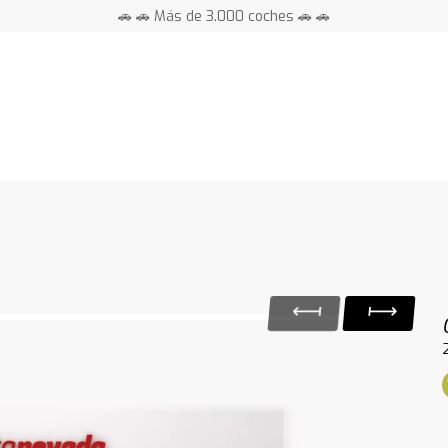
🚗 🚗 Más de 3.000 coches 🚗 🚗
📍 Centros en toda España ⭐