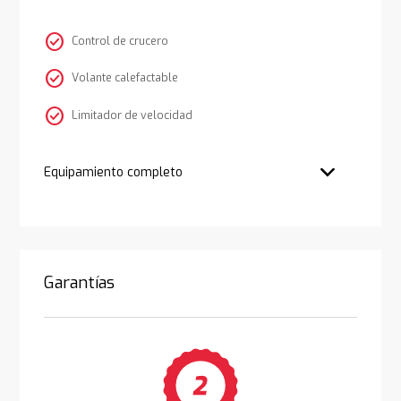
check_circle
Control de crucero
check_circle
Volante calefactable
check_circle
Limitador de velocidad
Equipamiento completo
Garantías