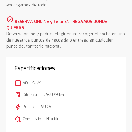
encargamos de todo
check_circle
RESERVA ONLINE y te lo ENTREGAMOS DONDE
QUIERAS
Reserva online y podrás elegir entre recoger el coche en uno
de nuestros puntos de recogida o entrega en cualquier
punto del territorio nacional.
Especificaciones
calendar_today
2024
Año:
28.079
Kilometraje:
km
bolt
150
Potencia:
CV
comic_bubble
Híbrido
Combustible: