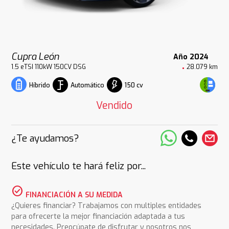
Cupra León
Año 2024
1.5 eTSI 110kW 150CV DSG
28.079 km
Automático
150 cv
Híbrido
Vendido
¿Te ayudamos?
Este vehículo te hará feliz por...
check_circle
FINANCIACIÓN A SU MEDIDA
¿Quieres financiar? Trabajamos con multiples entidades
para ofrecerte la mejor financiación adaptada a tus
necesidades. Preocúpate de disfrutar y nosotros nos