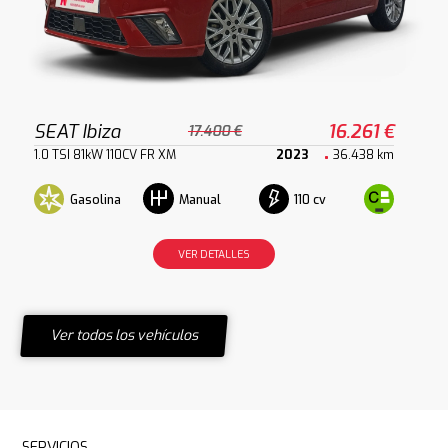
SEAT Ibiza
16.261 €
17.400 €
1.0 TSI 81kW 110CV FR XM
2023
36.438 km
Gasolina
110 cv
Manual
VER DETALLES
Ver todos los vehículos
SERVICIOS