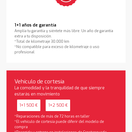
1+1 años de garantía
Amplía tu garantía y siéntete más libre. Un año de garantía
extra a tu disposición.
*Total de kilometraje 30.000 km
*No compatible para exceso de kilometraje o uso
profesional
Vehículo de cortesía
La comodidad y la tranquilidad de que siempre
estarás en movimiento
1+1 500 €
1+2 500 €
*Reparaciones de más de 72 horas en taller
*El vehículo de cortesía puede diferir del modelo de
compra