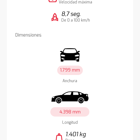
Velocidad máxima
8,7 seg.
rocket
De 0 a 100 km/h
Dimensiones
1.799 mm
Anchura
4.398 mm
Longitud
1.401 kg
weight