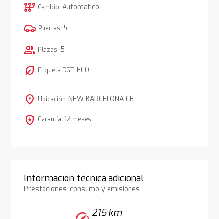
auto_transmission
Automático
Cambio:
5
Puertas:
group
5
Plazas:
nest_eco_leaf
ECO
Etiqueta DGT:
location_on
NEW BARCELONA CH
Ubicación:
local_police
12
Garantía:
meses
Información técnica adicional
Prestaciones, consumo y emisiones
215 km
speed