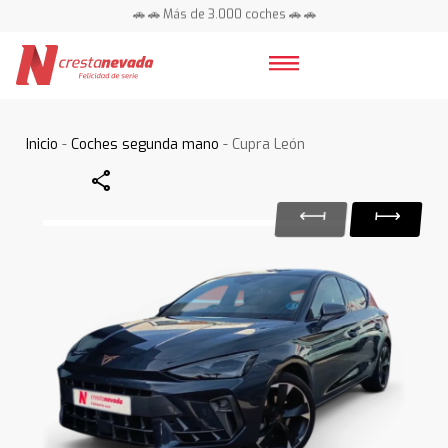
🚗 🚗 Más de 3.000 coches 🚗 🚗
📍 Centros en toda España ⭐
Inicio
-
Coches segunda mano
- Cupra León
Share