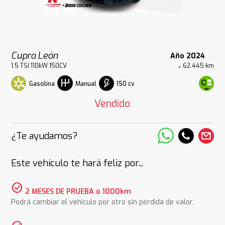
Cupra León
Año 2024
1.5 TSI 110kW 150CV
62.445 km
Gasolina
150 cv
Manual
Vendido
¿Te ayudamos?
Este vehículo te hará feliz por...
check_circle
2 MESES DE PRUEBA o 1000km
Podrá cambiar el vehículo por otro sin pérdida de valor.