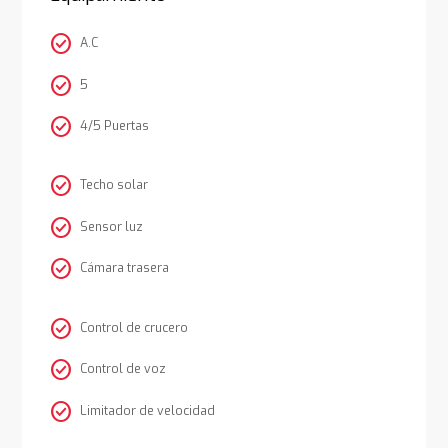
check_circle
A.C
check_circle
5
check_circle
4/5 Puertas
check_circle
Techo solar
check_circle
Sensor luz
check_circle
Cámara trasera
check_circle
Control de crucero
check_circle
Control de voz
check_circle
Limitador de velocidad