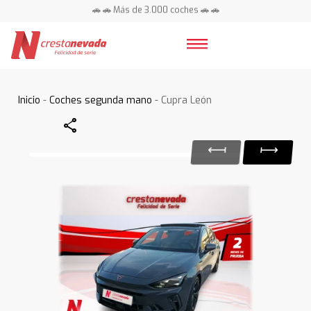
🚗 🚗 Más de 3.000 coches 🚗 🚗
📍 Centros en toda España ⭐
Inicio
-
Coches segunda mano
- Cupra León
Share