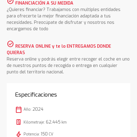
check_circle
FINANCIACIÓN A SU MEDIDA
¿Quieres financiar? Trabajamos con multiples entidades
para ofrecerte la mejor financiación adaptada a tus
necesidades. Preocúpate de disfrutar y nosotros nos
encargamos de todo
check_circle
RESERVA ONLINE y te lo ENTREGAMOS DONDE
QUIERAS
Reserva online y podrás elegir entre recoger el coche en uno
de nuestros puntos de recogida o entrega en cualquier
punto del territorio nacional.
Especificaciones
calendar_today
2024
Año:
62.445
Kilometraje:
km
bolt
150
Potencia:
CV