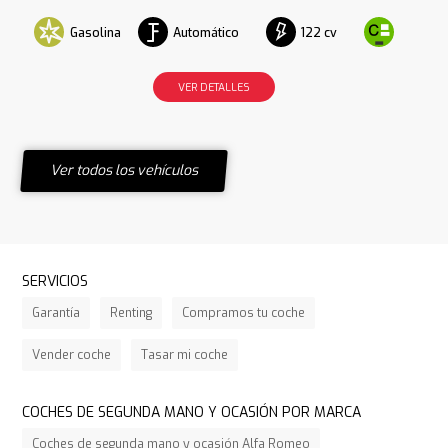
Gasolina
Automático
122 cv
VER DETALLES
Ver todos los vehículos
SERVICIOS
Garantía
Renting
Compramos tu coche
Vender coche
Tasar mi coche
COCHES DE SEGUNDA MANO Y OCASIÓN POR MARCA
Coches de segunda mano y ocasión Alfa Romeo