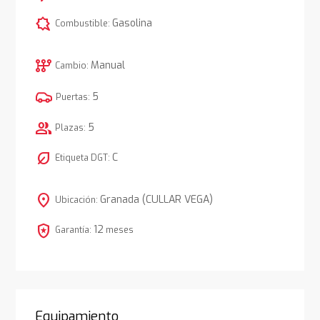
comic_bubble
Gasolina
Combustible:
auto_transmission
Manual
Cambio:
5
Puertas:
group
5
Plazas:
nest_eco_leaf
C
Etiqueta DGT:
location_on
Granada (CULLAR VEGA)
Ubicación:
local_police
12
Garantía:
meses
Equipamiento