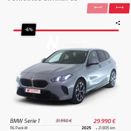
-6%
BMW Serie 1
29.990 €
31.990 €
116 Pack-M
2025
21.805 km