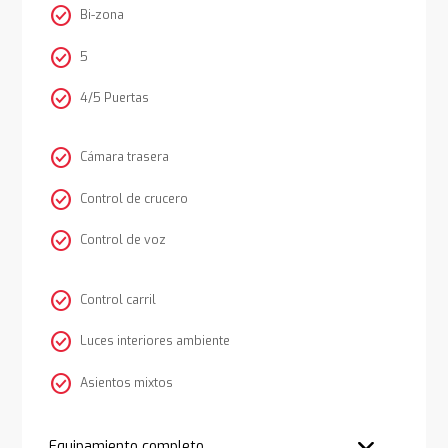
check_circle
Bi-zona
check_circle
5
check_circle
4/5 Puertas
check_circle
Cámara trasera
check_circle
Control de crucero
check_circle
Control de voz
check_circle
Control carril
check_circle
Luces interiores ambiente
check_circle
Asientos mixtos
Equipamiento completo