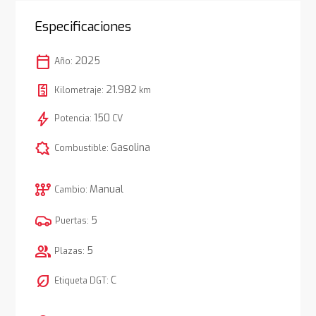
Especificaciones
calendar_today
2025
Año:
21.982
Kilometraje:
km
bolt
150
Potencia:
CV
comic_bubble
Gasolina
Combustible:
auto_transmission
Manual
Cambio:
5
Puertas:
group
5
Plazas:
nest_eco_leaf
C
Etiqueta DGT: