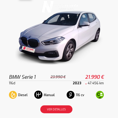
BMW Serie 1
21.990 €
23.990 €
116d
2023
47.456 km
Diesel
116 cv
Manual
VER DETALLES