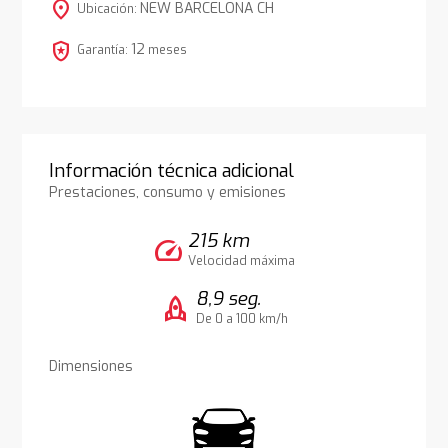
location_on
NEW BARCELONA CH
Ubicación:
local_police
12
Garantía:
meses
Información técnica adicional
Prestaciones, consumo y emisiones
215 km
speed
Velocidad máxima
8,9 seg.
rocket
De 0 a 100 km/h
Dimensiones