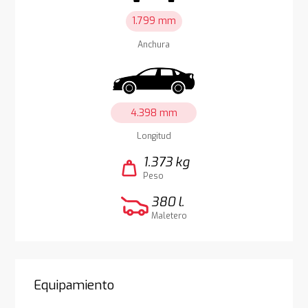
1.799 mm
Anchura
4.398 mm
Longitud
1.373 kg
weight
Peso
380 l.
Maletero
Equipamiento