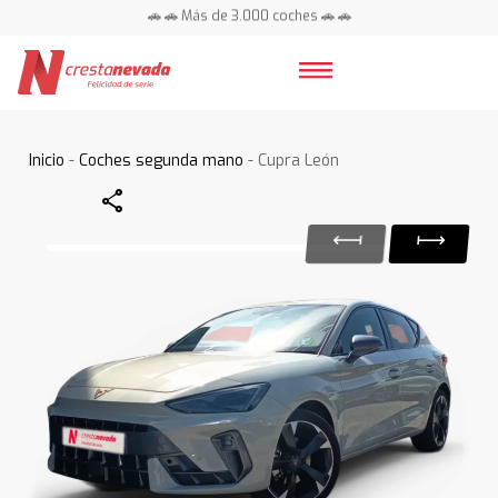
🚗 🚗 Más de 3.000 coches 🚗 🚗
📍 Centros en toda España ⭐
Inicio
-
Coches segunda mano
- Cupra León
Share