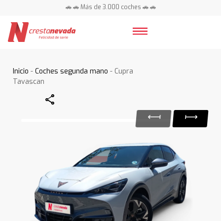
🚗 🚗 Más de 3.000 coches 🚗 🚗
📍 Centros en toda España ⭐
Inicio
-
Coches segunda mano
- Cupra
Tavascan
Share