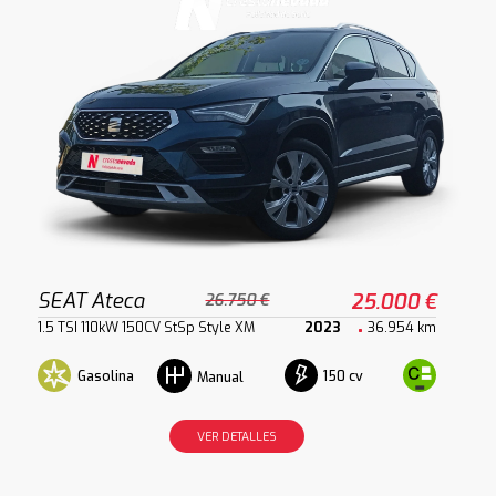
SEAT Ateca
25.000 €
26.750 €
1.5 TSI 110kW 150CV StSp Style XM
2023
36.954 km
Gasolina
150 cv
Manual
VER DETALLES