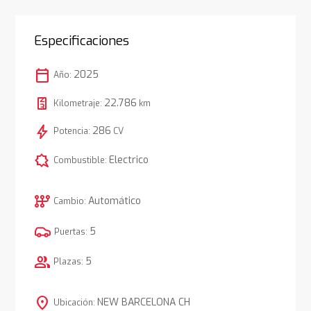
Especificaciones
calendar_today
2025
Año:
22.786
Kilometraje:
km
bolt
286
Potencia:
CV
comic_bubble
Electrico
Combustible:
auto_transmission
Automático
Cambio:
5
Puertas:
group
5
Plazas:
location_on
NEW BARCELONA CH
Ubicación: