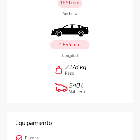
1.861 mm
Anchura
4.644 mm
Longitud
2.178 kg
weight
Peso
540 l.
Maletero
Equipamiento
check_circle
Bi-zona