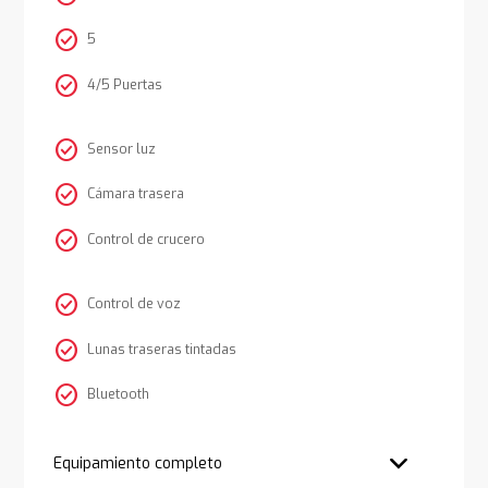
check_circle
5
check_circle
4/5 Puertas
check_circle
Sensor luz
check_circle
Cámara trasera
check_circle
Control de crucero
check_circle
Control de voz
check_circle
Lunas traseras tintadas
check_circle
Bluetooth
Equipamiento completo