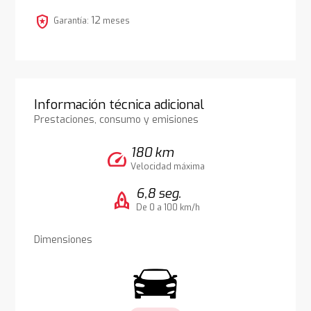
local_police
12
Garantía:
meses
Información técnica adicional
Prestaciones, consumo y emisiones
180 km
speed
Velocidad máxima
6,8 seg.
rocket
De 0 a 100 km/h
Dimensiones