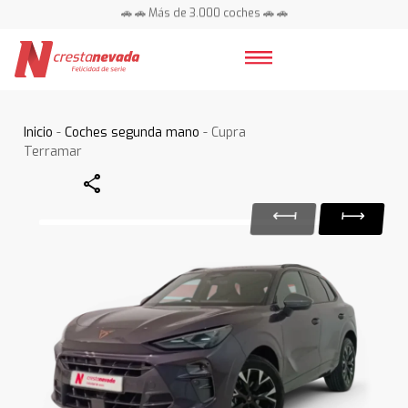
🚗 🚗 Más de 3.000 coches 🚗 🚗
📍 Centros en toda España ⭐
Inicio
-
Coches segunda mano
- Cupra
Terramar
Share