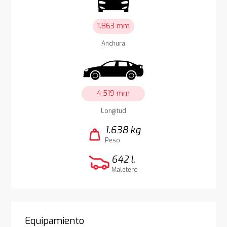
1.863 mm
Anchura
4.519 mm
Longitud
1.638 kg
weight
Peso
642 l.
Maletero
Equipamiento