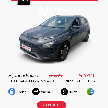
-12%
Hyundai Bayon
14.490 €
16.490 €
1.0 TGDI 74kW 100CV 48V Maxx DCT
2022
106.500 km
101 cv
Híbrido
Manual
VER DETALLES