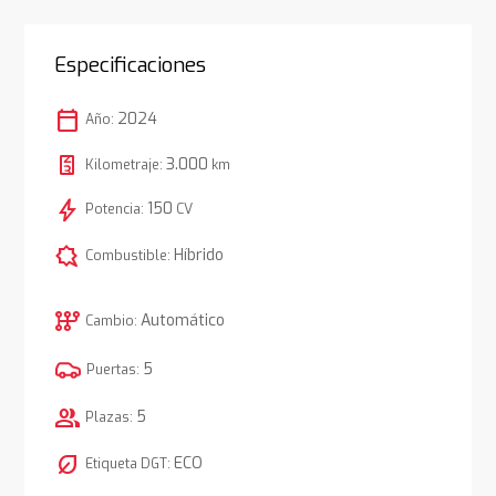
Especificaciones
calendar_today
2024
Año:
3.000
Kilometraje:
km
bolt
150
Potencia:
CV
comic_bubble
Híbrido
Combustible:
auto_transmission
Automático
Cambio:
5
Puertas:
group
5
Plazas:
nest_eco_leaf
ECO
Etiqueta DGT: