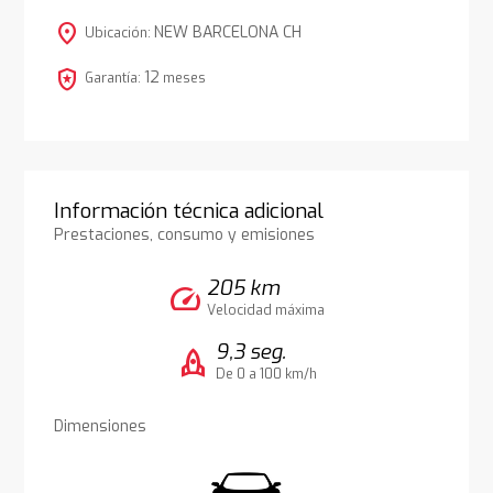
location_on
NEW BARCELONA CH
Ubicación:
local_police
12
Garantía:
meses
Información técnica adicional
Prestaciones, consumo y emisiones
205 km
speed
Velocidad máxima
9,3 seg.
rocket
De 0 a 100 km/h
Dimensiones