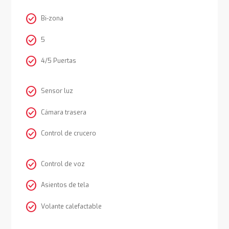
check_circle
Bi-zona
check_circle
5
check_circle
4/5 Puertas
check_circle
Sensor luz
check_circle
Cámara trasera
check_circle
Control de crucero
check_circle
Control de voz
check_circle
Asientos de tela
check_circle
Volante calefactable