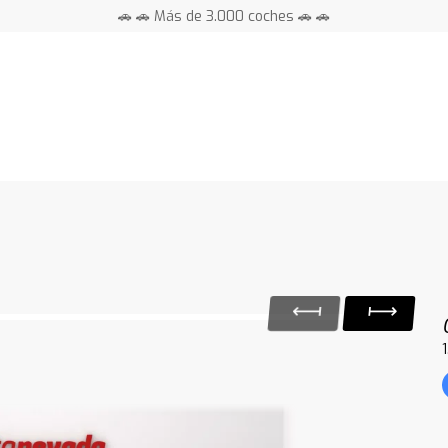
🚗 🚗 Más de 3.000 coches 🚗 🚗
📍 Centros en toda España ⭐