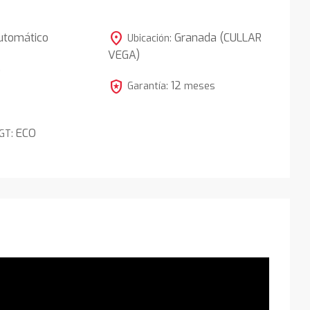
location_on
utomático
Granada (CULLAR
Ubicación:
VEGA)
5
local_police
12
Garantía:
meses
ECO
DGT: