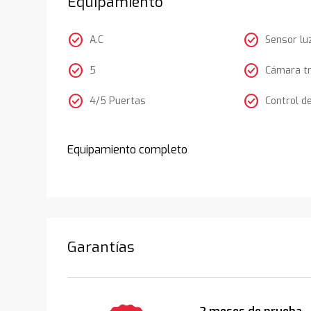
Equipamiento
check_circle
check_circle
A.C
Sensor lu
check_circle
check_circle
5
Cámara t
check_circle
check_circle
4/5 Puertas
Control d
Equipamiento completo
Garantías