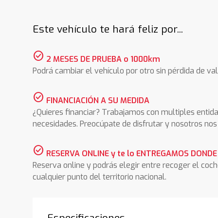
Este vehículo te hará feliz por...
check_circle
2 MESES DE PRUEBA o 1000km
Podrá cambiar el vehículo por otro sin pérdida de val
check_circle
FINANCIACIÓN A SU MEDIDA
¿Quieres financiar? Trabajamos con multiples entida
necesidades. Preocúpate de disfrutar y nosotros n
check_circle
RESERVA ONLINE y te lo ENTREGAMOS DONDE
Reserva online y podrás elegir entre recoger el coc
cualquier punto del territorio nacional.
Especificaciones