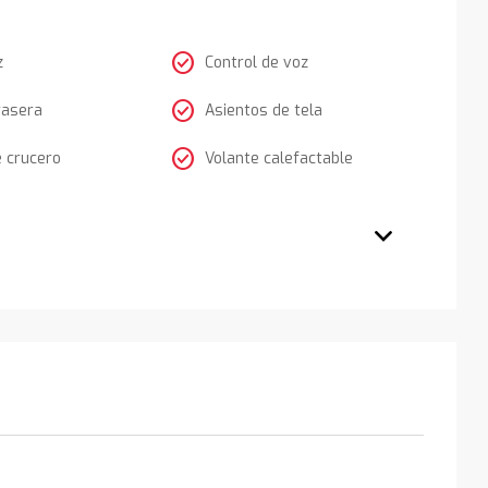
check_circle
z
Control de voz
check_circle
rasera
Asientos de tela
check_circle
e crucero
Volante calefactable