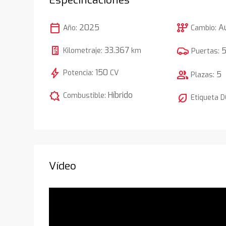
calendar_today
auto_transmission
2025
A
Año:
Cambio:
33.367
Kilometraje:
km
Puertas:
bolt
150
Potencia:
CV
group
5
Plazas:
comic_bubble
Híbrido
Combustible:
nest_eco_leaf
Etiqueta 
Vídeo