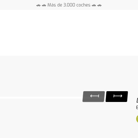
🚗 🚗 Más de 3.000 coches 🚗 🚗
📍 Centros en toda España ⭐