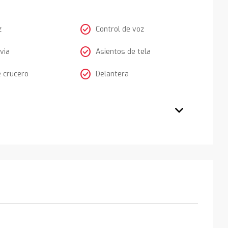
check_circle
z
Control de voz
check_circle
via
Asientos de tela
check_circle
e crucero
Delantera