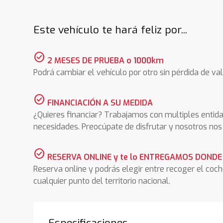
Este vehículo te hará feliz por...
check_circle
2 MESES DE PRUEBA o 1000km
Podrá cambiar el vehículo por otro sin pérdida de val
check_circle
FINANCIACIÓN A SU MEDIDA
¿Quieres financiar? Trabajamos con multiples entida
necesidades. Preocúpate de disfrutar y nosotros n
check_circle
RESERVA ONLINE y te lo ENTREGAMOS DONDE
Reserva online y podrás elegir entre recoger el coc
cualquier punto del territorio nacional.
Especificaciones