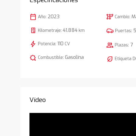
calendar_today
auto_transmission
2023
M
Año:
Cambio:
41.884
Kilometraje:
km
Puertas:
bolt
110
Potencia:
CV
group
7
Plazas:
comic_bubble
Gasolina
Combustible:
nest_eco_leaf
Etiqueta 
Vídeo