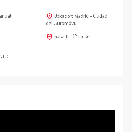
location_on
anual
Madrid - Ciudad
Ubicación:
del Automóvil
5
local_police
12
Garantía:
meses
C
DGT: