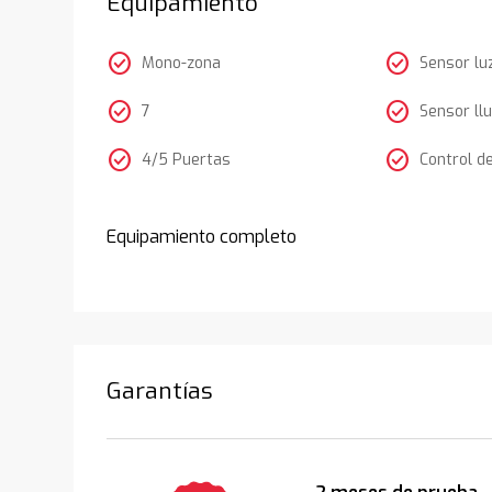
Equipamiento
check_circle
check_circle
Mono-zona
Sensor lu
check_circle
check_circle
7
Sensor llu
check_circle
check_circle
4/5 Puertas
Control d
Equipamiento completo
Garantías