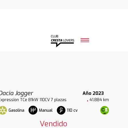
Dacia Jogger
Año 2023
Expression TCe 81kW 110CV 7 plazas
41.884 km
Gasolina
110 cv
Manual
Vendido