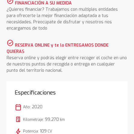
check_circle
FINANCIACIÓN A SU MEDIDA
¿Quieres financiar? Trabajamos con multiples entidades
para ofrecerte la mejor financiación adaptada a tus
necesidades. Preocúpate de disfrutar y nosotros nos
encargamos de todo
check_circle
RESERVA ONLINE y te lo ENTREGAMOS DONDE
QUIERAS
Reserva online y podrás elegir entre recoger el coche en uno
de nuestros puntos de recogida o entrega en cualquier
punto del territorio nacional.
Especificaciones
calendar_today
2020
Año:
99.270
Kilometraje:
km
bolt
109
Potencia:
CV