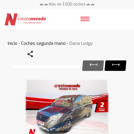
🚗 🚗 Más de 3.000 coches 🚗 🚗
📍 Centros en toda España ⭐
Inicio
-
Coches segunda mano
- Dacia Lodgy
Share