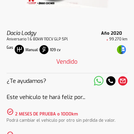
Dacia Lodgy
Año 2020
Aniversario 1.6 80kW 110CV GLP 5Pl
99.270 km
Gas
109 cv
Manual
Vendido
¿Te ayudamos?
Este vehículo te hará feliz por...
check_circle
2 MESES DE PRUEBA o 1000km
Podrá cambiar el vehículo por otro sin pérdida de valor.