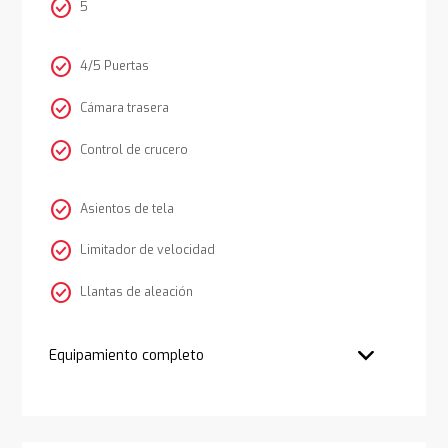
check_circle
5
check_circle
4/5 Puertas
check_circle
Cámara trasera
check_circle
Control de crucero
check_circle
Asientos de tela
check_circle
Limitador de velocidad
check_circle
Llantas de aleación
Equipamiento completo