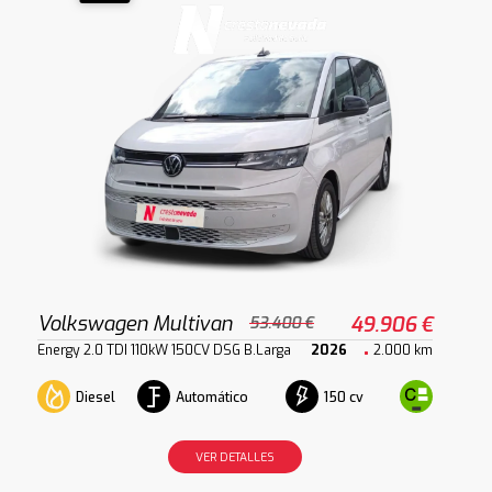
Volkswagen Multivan
49.906 €
53.400 €
Energy 2.0 TDI 110kW 150CV DSG B.Larga
2026
2.000 km
Diesel
Automático
150 cv
VER DETALLES