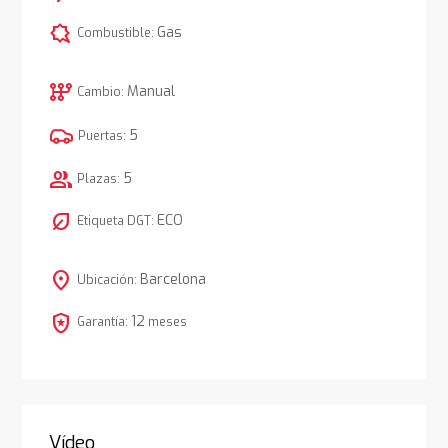
comic_bubble
Gas
Combustible:
auto_transmission
Manual
Cambio:
5
Puertas:
group
5
Plazas:
nest_eco_leaf
ECO
Etiqueta DGT:
location_on
Barcelona
Ubicación:
local_police
12
Garantía:
meses
Vídeo