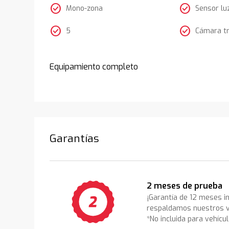
check_circle
check_circle
Mono-zona
Sensor lu
check_circle
check_circle
5
Cámara t
Equipamiento completo
Garantías
2 meses de prueba
¡Garantía de 12 meses i
respaldamos nuestros v
*No incluida para vehícu