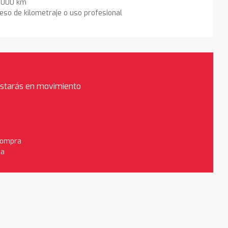
0.000 km
eso de kilometraje o uso profesional
estarás en movimiento
 compra
da