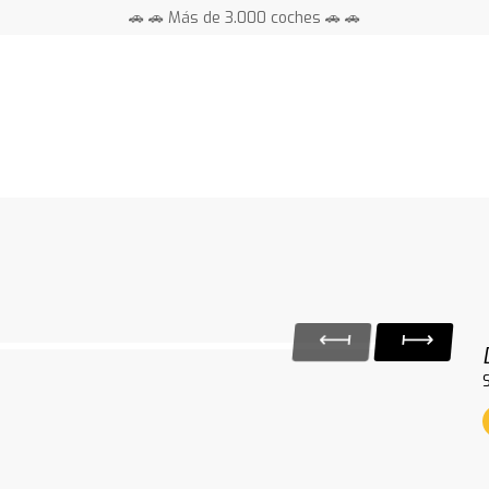
🚗 🚗 Más de 3.000 coches 🚗 🚗
📍 Centros en toda España ⭐