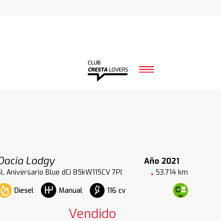
Dacia Lodgy
Año 2021
SL Aniversario Blue dCi 85kW115CV 7Pl
53.714 km
Diesel
116 cv
Manual
Vendido