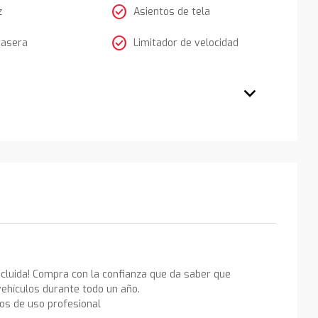
check_circle
z
Asientos de tela
check_circle
rasera
Limitador de velocidad
ncluida! Compra con la confianza que da saber que
ehículos durante todo un año.
los de uso profesional