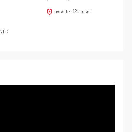
5
local_police
12
Garantía:
meses
C
DGT: