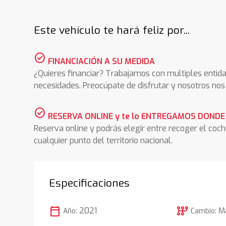
Este vehículo te hará feliz por...
check_circle
FINANCIACIÓN A SU MEDIDA
¿Quieres financiar? Trabajamos con multiples entida
necesidades. Preocúpate de disfrutar y nosotros n
check_circle
RESERVA ONLINE y te lo ENTREGAMOS DONDE
Reserva online y podrás elegir entre recoger el coc
cualquier punto del territorio nacional.
Especificaciones
calendar_today
auto_transmission
2021
M
Año:
Cambio: