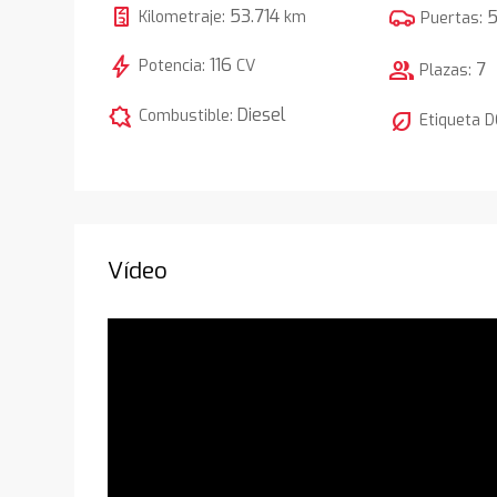
53.714
Kilometraje:
km
Puertas:
bolt
116
Potencia:
CV
group
7
Plazas:
comic_bubble
Diesel
Combustible:
nest_eco_leaf
Etiqueta 
Vídeo