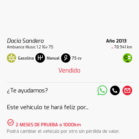
Dacia Sandero
Año 2013
Ambiance Music 1.2 16v 75
78.941 km
Gasolina
75 cv
Manual
Vendido
¿Te ayudamos?
Este vehículo te hará feliz por...
check_circle
2 MESES DE PRUEBA o 1000km
Podrá cambiar el vehículo por otro sin pérdida de valor.