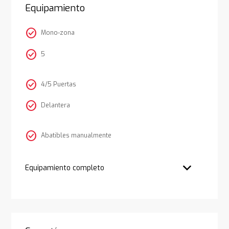
Equipamiento
check_circle
Mono-zona
check_circle
5
check_circle
4/5 Puertas
check_circle
Delantera
check_circle
Abatibles manualmente
Equipamiento completo