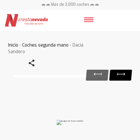
🚗 🚗 Más de 3.000 coches 🚗 🚗
📍 Centros en toda España ⭐
Inicio
-
Coches segunda mano
- Dacia
Sandero
Share