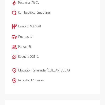
bolt
75
Potencia:
CV
comic_bubble
Gasolina
Combustible:
auto_transmission
Manual
Cambio:
5
Puertas:
group
5
Plazas:
nest_eco_leaf
C
Etiqueta DGT:
location_on
Granada (CULLAR VEGA)
Ubicación:
local_police
12
Garantía:
meses