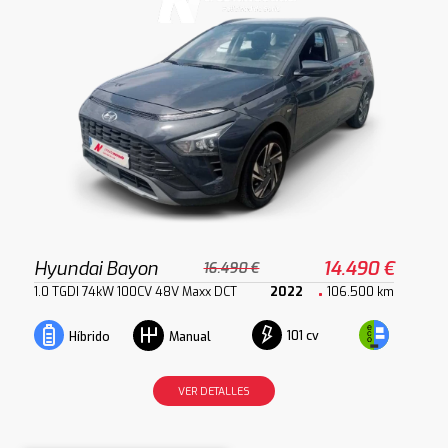
Hyundai Bayon
14.490 €
16.490 €
1.0 TGDI 74kW 100CV 48V Maxx DCT
2022
106.500 km
101 cv
Híbrido
Manual
VER DETALLES